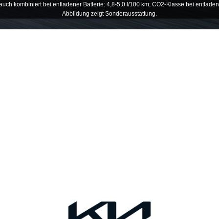
rauch kombiniert bei entladener Batterie: 4,8-5,0 l/100 km; CO2-Klasse bei entladen
Abbildung zeigt Sonderausstattung.