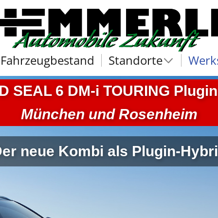
Fahrzeugbestand
Standorte
Werks
D SEAL 6 DM-i TOURING Plugin
München und Rosenheim
er neue Kombi als Plugin-Hybr