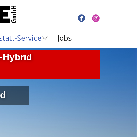
tatt-Service
Jobs
-Hybrid
id