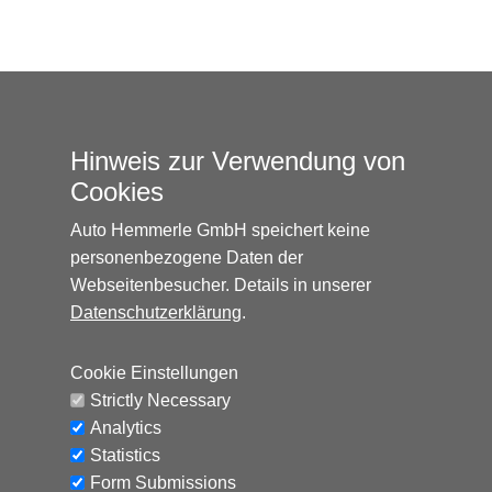
Hinweis zur Verwendung von
Cookies
Auto Hemmerle GmbH speichert keine
personenbezogene Daten der
Webseitenbesucher. Details in unserer
Datenschutzerklärung
.
Cookie Einstellungen
Auto Hemmerle GmbH · Wasserburger
Strictly Necessary
Landstraße 137-141 · 81827 München
Analytics
info@autohemmerle.de
Statistics
AGB
Form Submissions