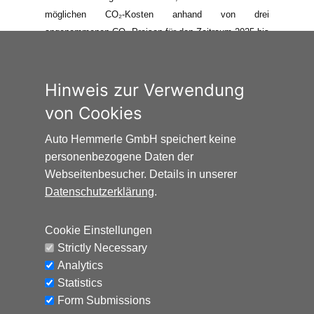
möglichen CO₂-Kosten anhand von drei
angenommenen CO₂-Preisen für den Zeitraum 2025 bis
2035 berechnet. Die tatsächlichen CO₂-Preise können
sowohl höher als auch niedriger als in den hier
zugrundeliegenden Modellrechnungen ausfallen. Die
Hinweis zur Verwendung
CO₂-Kosten sind beim Tanken mit den Kraftstoffkosten
von Cookies
zu bezahlen. Weitere Informationen unter
www.alternativ-mobil.info
.
Auto Hemmerle GmbH speichert keine
personenbezogene Daten der
Webseitenbesucher. Details in unserer
Datenschutzerklärung
.
Cookie Einstellungen
Auto Hemmerle GmbH · Wasserburger
Strictly Necessary
Landstraße 137-141 · 81827 München
Analytics
info@autohemmerle.de
Statistics
AGB
Form Submissions