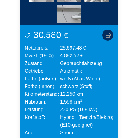
30.580
€
Nettopreis:
25.697,48 €
MwSt. (19.%)
4.882,52 €
Zustand:
Gebrauchtfahrzeug
Getriebe:
Automatik
Farbe (außen):
weiß (Atlas White)
Farbe (innen):
schwarz (Stoff)
Kilometerstand:
12.250 km
3
Hubraum:
1.598 cm
Leistung:
230 PS (169 kW)
Kraftstoff:
Hybrid (Benzin/Elektro)
(E10-geeignet)
And.
Strom