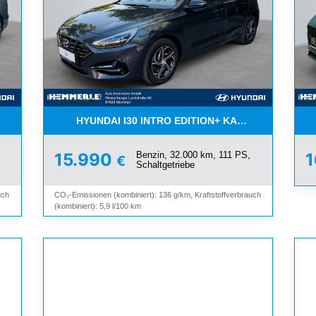
HYUNDAI I30 INTRO EDITION+ KAMERA+NAVI+T
Benzin, 32.000 km, 111 PS,
15.990
€
Schaltgetriebe
uch
CO₂-Emissionen (kombiniert): 136 g/km, Kraftstoffverbrauch
(kombiniert): 5,9 l/100 km