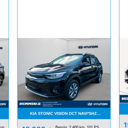
KIA STONIC VISION DCT NAVI*SHZ*LHZ*ALU*TE
 km,
Benzin, 2.400 km, 101 PS,