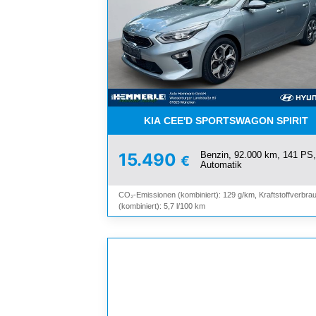
KIA CEE'D SPORTSWAGON SPIRIT
Benzin, 92.000 km, 141 PS,
15.490
€
Automatik
CO₂-Emissionen (kombiniert): 129 g/km, Kraftstoffverbra
(kombiniert): 5,7 l/100 km