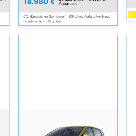
18.980
€
Automatik
D
CO₂-Emissionen (kombiniert): 109 g/km, Kraftstoffverbrauch
(kombiniert): 4,8 l/100 km