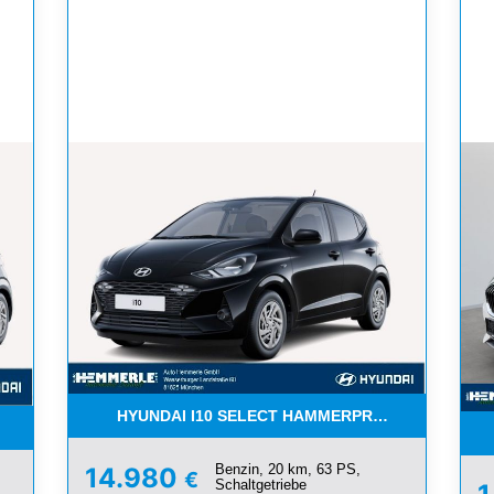
HYUNDAI I10 SELECT HAMMERPREIS ! TOP ! NAV
! TOP ! NAVI AKTION !
Benzin, 20 km, 63 PS,
14.980
€
Schaltgetriebe