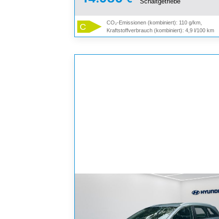
Schaltgetriebe
CO₂-Emissionen (kombiniert): 110 g/km,
C
Kraftstoffverbrauch (kombiniert): 4,9 l/100 km