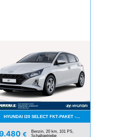
HYUNDAI I20 SELECT FKT-PAKET -*NAVI*KLIMA* AKTION
MPOMAT TOP
Benzin, 20 km, 101 PS,
19.480
€
Schaltgetriebe