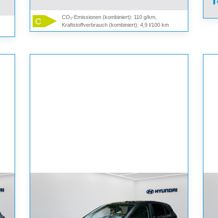
CO₂-Emissionen (kombiniert): 110 g/km,
C
Kraftstoffverbrauch (kombiniert): 4,9 l/100 km