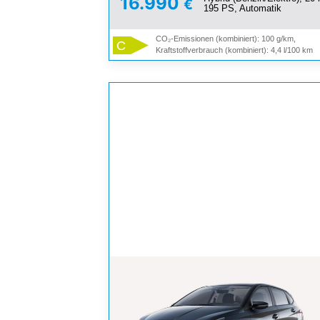
16.990
€
195 PS, Automatik
CO₂-Emissionen (kombiniert): 100 g/km,
C
Kraftstoffverbrauch (kombiniert): 4,4 l/100 km