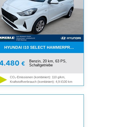
FSPEZIALISTEN !
HYUNDAI I10 SELECT HAMMERPREIS ! TOP ! NAVI AKTION !
Benzin, 20 km, 63 PS,
14.480
€
Schaltgetriebe
CO₂-Emissionen (kombiniert): 110 g/km,
Kraftstoffverbrauch (kombiniert): 4,9 l/100 km