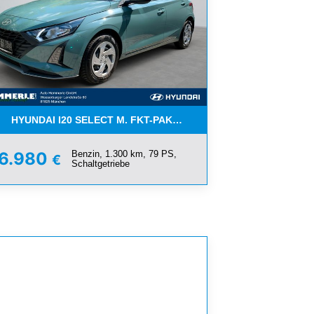
EMPOMAT+
HYUNDAI I20 SELECT M. FKT-PAKET -*NAVI*KLIMA*WENIG KM
Benzin, 1.300 km, 79 PS,
16.980
€
Schaltgetriebe