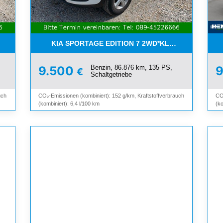
I*8-FACH*KAMERA*ALU*
KIA SPORTAGE EDITION 7 2WD*KLIMA*SHZ*TEMP
Benzin, 86.876 km, 135 PS,
9.500
€
Schaltgetriebe
uch
CO₂-Emissionen (kombiniert): 152 g/km, Kraftstoffverbrauch
CO
(kombiniert): 6,4 l/100 km
(ko