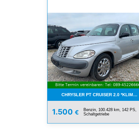
CHRYSLER PT CRUISER 2.0 *KLIMA*
Benzin, 100.428 km, 142 PS,
1.500
€
Schaltgetriebe