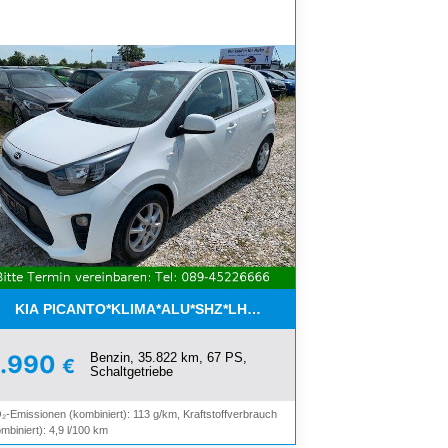
ON*8-FACH ALU*
KIA PICANTO*KLIMA*ALU*SHZ*LHZ*BLUETOOTH*
Benzin, 35.822 km, 67 PS,
8.990
€
Schaltgetriebe
₂-Emissionen (kombiniert): 113 g/km, Kraftstoffverbrauch
mbiniert): 4,9 l/100 km