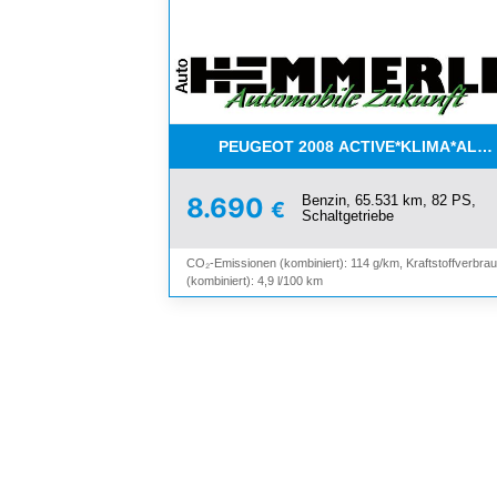
PEUGEOT 2008 ACTIVE*KLIMA*ALL
Benzin, 65.531 km, 82 PS,
8.690
€
Schaltgetriebe
CO₂-Emissionen (kombiniert): 114 g/km, Kraftstoffverbra
(kombiniert): 4,9 l/100 km