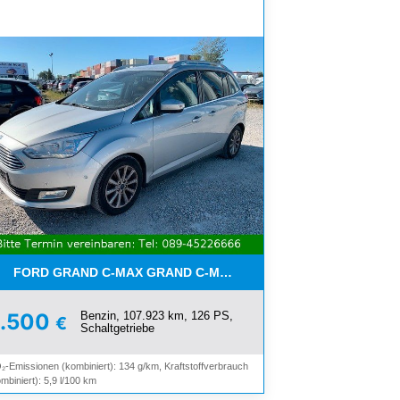
FORD GRAND C-MAX GRAND C-MAX TITANIUM*7-SITZER*NAVI*
Benzin, 107.923 km, 126 PS,
6.500
€
Schaltgetriebe
₂-Emissionen (kombiniert): 134 g/km, Kraftstoffverbrauch
mbiniert): 5,9 l/100 km