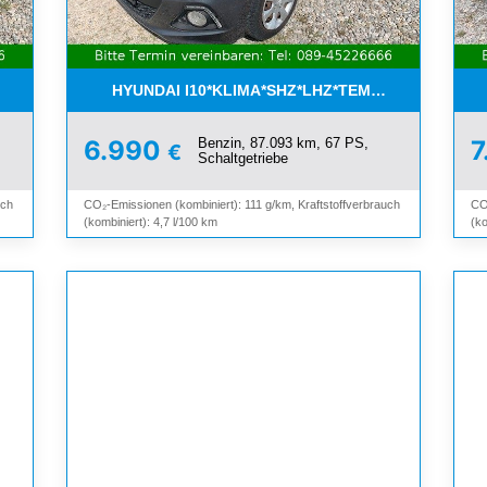
ETTER*SHZ*ALU*3.HAND*
HYUNDAI I10*KLIMA*SHZ*LHZ*TEMPOMAT*BLUET
Benzin, 87.093 km, 67 PS,
6.990
7
€
Schaltgetriebe
uch
CO₂-Emissionen (kombiniert): 111 g/km, Kraftstoffverbrauch
CO
(kombiniert): 4,7 l/100 km
(ko