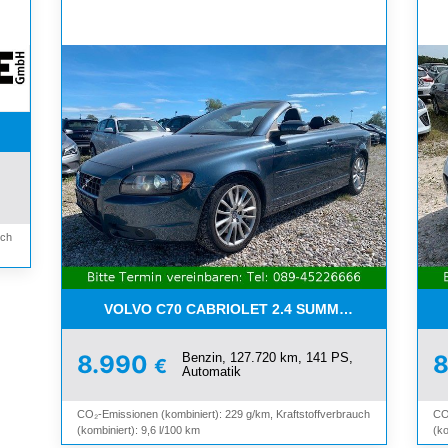
WETTER*PDC*BLUETOOTH*
uch
VOLVO C70 CABRIOLET 2.4 SUMMUM*LEDER*XEN
Benzin, 127.720 km, 141 PS,
8.990
€
Automatik
CO₂-Emissionen (kombiniert): 229 g/km, Kraftstoffverbrauch
CO
(kombiniert): 9,6 l/100 km
(ko