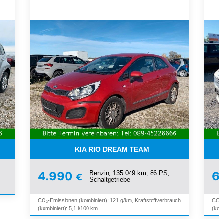
SCHIEBEDACH*TÜV BIS 02/27
KIA RIO DREAM TEAM
Benzin, 135.049 km, 86 PS,
4.990
€
Schaltgetriebe
CO₂-Emissionen (kombiniert): 121 g/km, Kraftstoffverbrauch
CO
(kombiniert): 5,1 l/100 km
(ko