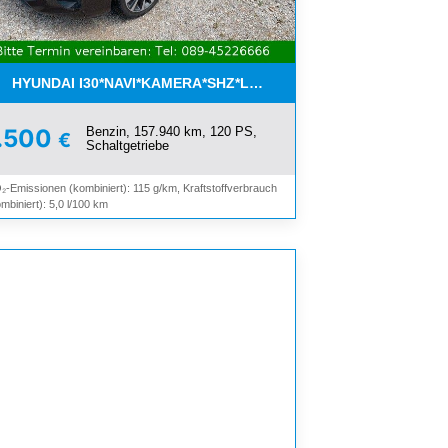
OOTH*
HYUNDAI I30*NAVI*KAMERA*SHZ*LHZ*TEMPOMAT*PDC*2.HAND
Benzin, 157.940 km, 120 PS,
.500
€
Schaltgetriebe
₂-Emissionen (kombiniert): 115 g/km, Kraftstoffverbrauch
mbiniert): 5,0 l/100 km