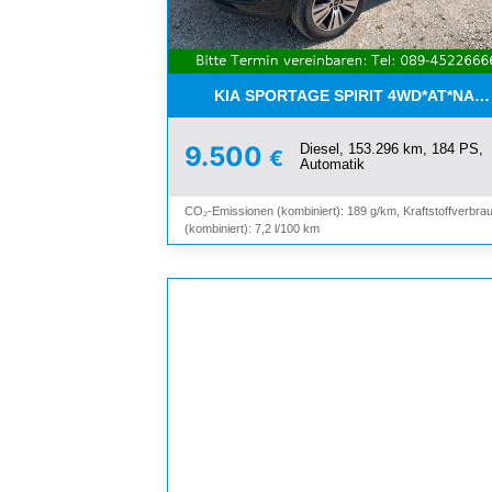
KIA SPORTAGE SPIRIT 4WD*AT*NAV
Diesel, 153.296 km, 184 PS,
9.500
€
Automatik
CO₂-Emissionen (kombiniert): 189 g/km, Kraftstoffverbra
(kombiniert): 7,2 l/100 km