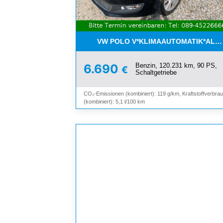
VW POLO V*KLIMAAUTOMATIK*ALLW
Benzin, 120.231 km, 90 PS,
6.690
€
Schaltgetriebe
CO₂-Emissionen (kombiniert): 119 g/km, Kraftstoffverbra
(kombiniert): 5,1 l/100 km