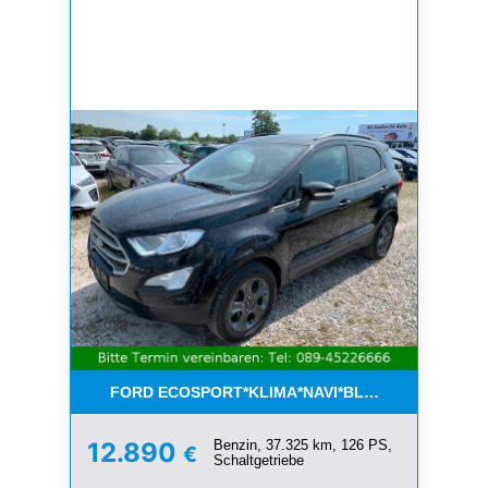
FORD ECOSPORT*KLIMA*NAVI*BLUETOOTH*1.HAN
Benzin, 37.325 km, 126 PS,
12.890
€
Schaltgetriebe