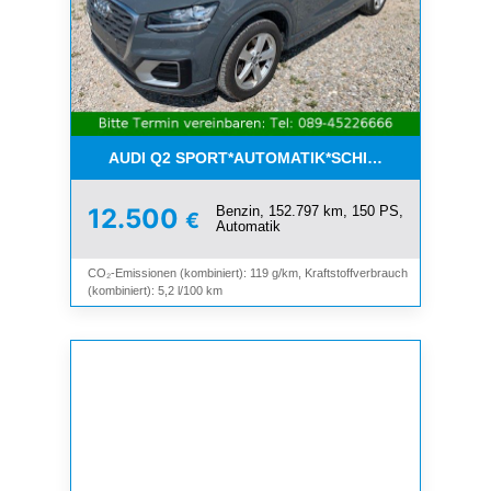
AUDI Q2 SPORT*AUTOMATIK*SCHIEBEDACH*8-FAC
Benzin, 152.797 km, 150 PS,
12.500
€
Automatik
CO₂-Emissionen (kombiniert): 119 g/km, Kraftstoffverbrauch
(kombiniert): 5,2 l/100 km