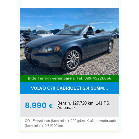
VOLVO C70 CABRIOLET 2.4 SUMMUM*LEDER*XENO
Benzin, 127.720 km, 141 PS,
8.990
€
Automatik
CO₂-Emissionen (kombiniert): 229 g/km, Kraftstoffverbrauch
(kombiniert): 9,6 l/100 km