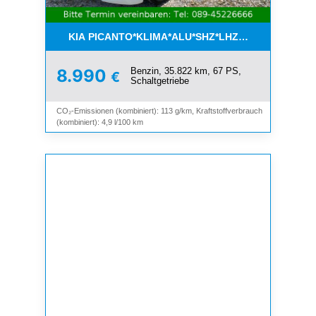
KIA PICANTO*KLIMA*ALU*SHZ*LHZ*BLUETOOTH*
Benzin, 35.822 km, 67 PS,
8.990
€
Schaltgetriebe
CO₂-Emissionen (kombiniert): 113 g/km, Kraftstoffverbrauch
(kombiniert): 4,9 l/100 km