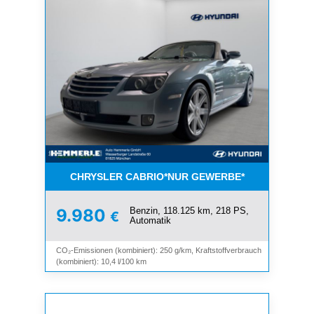
CHRYSLER CABRIO*NUR GEWERBE*
Benzin, 118.125 km, 218 PS,
9.980
€
Automatik
CO₂-Emissionen (kombiniert): 250 g/km, Kraftstoffverbrauch
(kombiniert): 10,4 l/100 km