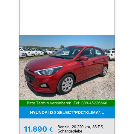
HYUNDAI I20 SELECT*PDC*KLIMA*ESP*8-FACH*1.H
Benzin, 26.220 km, 85 PS,
11.890
€
Schaltgetriebe