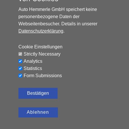
Auto Hemmerle GmbH speichert keine
personenbezogene Daten der
Webseitenbesucher. Details in unserer
Datenschutzerklärung
.
HONDA HR-V ELEGANCE*AUTOMATIK*NAVI*AHK*
Cookie Einstellungen
Benzin, 65.324 km, 131 PS,
12.990
€
Strictly Necessary
Automatik
Analytics
CO₂-Emissionen (kombiniert): 120 g/km, Kraftstoffverbrauch
Statistics
(kombiniert): 5,2 l/100 km
Form Submissions
Bestätigen
Ablehnen