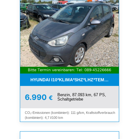
HYUNDAI I10*KLIMA*SHZ*LHZ*TEMPOMAT*BLUET
Benzin, 87.093 km, 67 PS,
6.990
€
Schaltgetriebe
CO₂-Emissionen (kombiniert): 111 g/km, Kraftstoffverbrauch
(kombiniert): 4,7 l/100 km