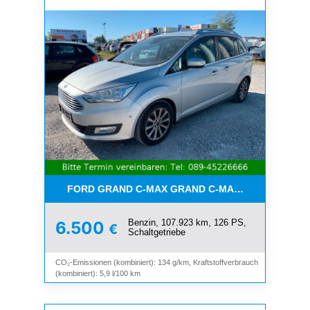
FORD GRAND C-MAX GRAND C-MAX TITANIUM*7-SI
Benzin, 107.923 km, 126 PS,
6.500
€
Schaltgetriebe
CO₂-Emissionen (kombiniert): 134 g/km, Kraftstoffverbrauch
(kombiniert): 5,9 l/100 km