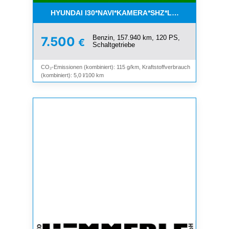
HYUNDAI I30*NAVI*KAMERA*SHZ*LHZ*TEMPOMAT*
Benzin, 157.940 km, 120 PS,
7.500
€
Schaltgetriebe
CO₂-Emissionen (kombiniert): 115 g/km, Kraftstoffverbrauch
(kombiniert): 5,0 l/100 km