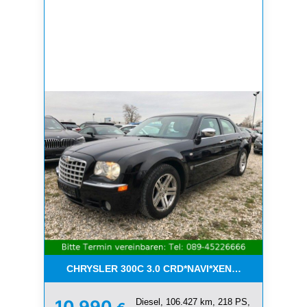
CHRYSLER 300C 3.0 CRD*NAVI*XENON*LEDER*PDC
Diesel, 106.427 km, 218 PS,
10.990