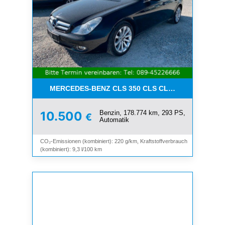
MERCEDES-BENZ CLS 350 CLS CLS 350 CGI*LEDE
Benzin, 178.774 km, 293 PS,
10.500
€
Automatik
CO₂-Emissionen (kombiniert): 220 g/km, Kraftstoffverbrauch
(kombiniert): 9,3 l/100 km