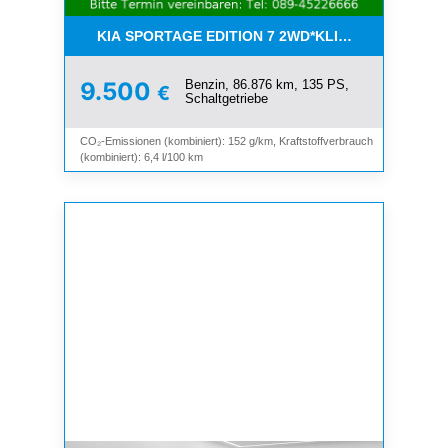
KIA SPORTAGE EDITION 7 2WD*KLIMA*SHZ*TEMP
Benzin, 86.876 km, 135 PS,
9.500
€
Schaltgetriebe
CO₂-Emissionen (kombiniert): 152 g/km, Kraftstoffverbrauch
(kombiniert): 6,4 l/100 km