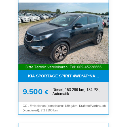
KIA SPORTAGE SPIRIT 4WD*AT*NAVI*8-FACH*KAM
Diesel, 153.296 km, 184 PS,
9.500
€
Automatik
CO₂-Emissionen (kombiniert): 189 g/km, Kraftstoffverbrauch
(kombiniert): 7,2 l/100 km