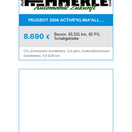
PEUGEOT 2008 ACTIVE*KLIMA*ALLWETTER*PDC*
Benzin, 65.531 km, 82 PS,
8.690
€
Schaltgetriebe
CO₂-Emissionen (kombiniert): 114 g/km, Kraftstoffverbrauch
(kombiniert): 4,9 l/100 km