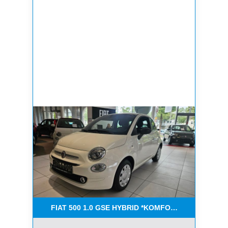
FIAT 500 1.0 GSE HYBRID *KOMFORT PAKET*CAR-