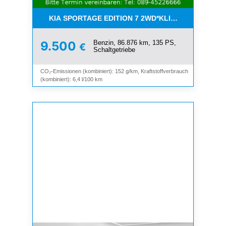
KIA SPORTAGE EDITION 7 2WD*KLIMA*SHZ*TEMP
Benzin, 86.876 km, 135 PS,
9.500
€
Schaltgetriebe
CO₂-Emissionen (kombiniert): 152 g/km, Kraftstoffverbrauch
(kombiniert): 6,4 l/100 km