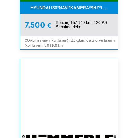
HYUNDAI I30*NAVI*KAMERA*SHZ*LHZ*TEMPOMAT*
Benzin, 157.940 km, 120 PS,
7.500
€
Schaltgetriebe
CO₂-Emissionen (kombiniert): 115 g/km, Kraftstoffverbrauch
(kombiniert): 5,0 l/100 km