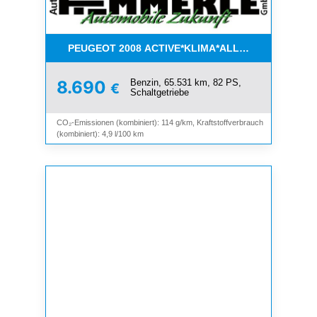
PEUGEOT 2008 ACTIVE*KLIMA*ALLWETTER*PDC*
Benzin, 65.531 km, 82 PS,
8.690
€
Schaltgetriebe
CO₂-Emissionen (kombiniert): 114 g/km, Kraftstoffverbrauch
(kombiniert): 4,9 l/100 km