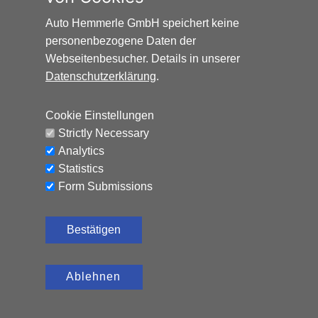
AUDI Q2 SPORT*AUTOMATIK*SCHIEBEDACH*8-FAC
Auto Hemmerle GmbH speichert keine
personenbezogene Daten der
Benzin, 152.797 km, 150 PS,
12.500
€
Automatik
Webseitenbesucher. Details in unserer
Datenschutzerklärung
.
CO₂-Emissionen (kombiniert): 119 g/km, Kraftstoffverbrauch
(kombiniert): 5,2 l/100 km
Cookie Einstellungen
Strictly Necessary
Analytics
Statistics
Form Submissions
Bestätigen
Ablehnen