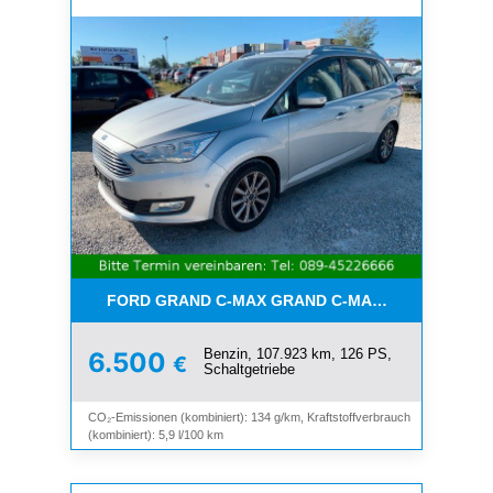
FORD GRAND C-MAX GRAND C-MAX TITANIUM*7-SI
Benzin, 107.923 km, 126 PS,
6.500
€
Schaltgetriebe
CO₂-Emissionen (kombiniert): 134 g/km, Kraftstoffverbrauch
(kombiniert): 5,9 l/100 km