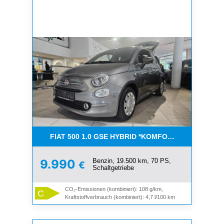
FIAT 500 1.0 GSE HYBRID *KOMFORT PAKET*CAR-
Benzin, 19.500 km, 70 PS,
9.990
€
Schaltgetriebe
CO₂-Emissionen (kombiniert): 108 g/km,
C
Kraftstoffverbrauch (kombiniert): 4,7 l/100 km