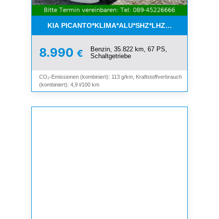
KIA PICANTO*KLIMA*ALU*SHZ*LHZ*BLUETOOTH*
Benzin, 35.822 km, 67 PS,
8.990
€
Schaltgetriebe
CO₂-Emissionen (kombiniert): 113 g/km, Kraftstoffverbrauch
(kombiniert): 4,9 l/100 km