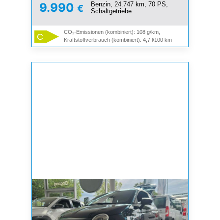
Benzin, 24.747 km, 70 PS,
9.990
€
Schaltgetriebe
CO₂-Emissionen (kombiniert): 108 g/km,
C
Kraftstoffverbrauch (kombiniert): 4,7 l/100 km