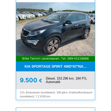
KIA SPORTAGE SPIRIT 4WD*AT*NAVI*8-FACH*KAM
Diesel, 153.296 km, 184 PS,
9.500
€
Automatik
CO₂-Emissionen (kombiniert): 189 g/km, Kraftstoffverbrauch
(kombiniert): 7,2 l/100 km