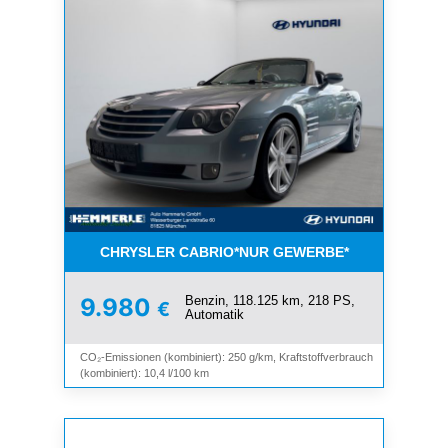
CHRYSLER CABRIO*NUR GEWERBE*
Benzin, 118.125 km, 218 PS,
9.980
€
Automatik
CO₂-Emissionen (kombiniert): 250 g/km, Kraftstoffverbrauch
(kombiniert): 10,4 l/100 km