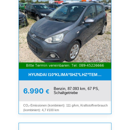
HYUNDAI I10*KLIMA*SHZ*LHZ*TEMPOMAT*BLUET
Benzin, 87.093 km, 67 PS,
6.990
€
Schaltgetriebe
CO₂-Emissionen (kombiniert): 111 g/km, Kraftstoffverbrauch
(kombiniert): 4,7 l/100 km