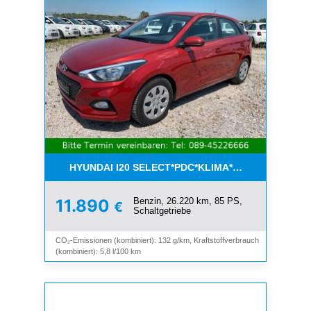
HYUNDAI I20 SELECT*PDC*KLIMA*ESP*8-FACH*1.H
Benzin, 26.220 km, 85 PS,
11.890
€
Schaltgetriebe
CO₂-Emissionen (kombiniert): 132 g/km, Kraftstoffverbrauch
(kombiniert): 5,8 l/100 km