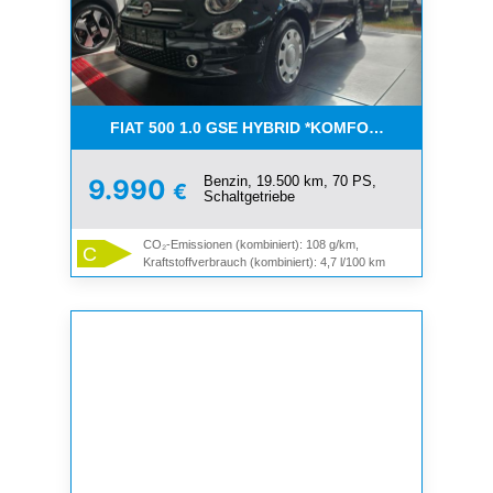
FIAT 500 1.0 GSE HYBRID *KOMFORT PAKET*CAR-
Benzin, 19.500 km, 70 PS,
9.990
€
Schaltgetriebe
CO₂-Emissionen (kombiniert): 108 g/km,
C
Kraftstoffverbrauch (kombiniert): 4,7 l/100 km