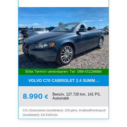
VOLVO C70 CABRIOLET 2.4 SUMMUM*LEDER*XENO
Benzin, 127.720 km, 141 PS,
8.990
€
Automatik
CO₂-Emissionen (kombiniert): 229 g/km, Kraftstoffverbrauch
(kombiniert): 9,6 l/100 km