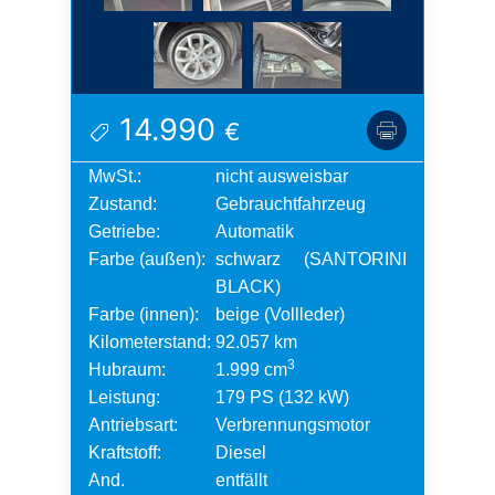
14.990
€
MwSt.:
nicht ausweisbar
Zustand:
Gebrauchtfahrzeug
Getriebe:
Automatik
Farbe (außen):
schwarz (SANTORINI
BLACK)
Farbe (innen):
beige (Vollleder)
Kilometerstand:
92.057 km
3
Hubraum:
1.999 cm
Leistung:
179 PS (132 kW)
Antriebsart:
Verbrennungsmotor
Kraftstoff:
Diesel
And.
entfällt