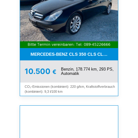
MERCEDES-BENZ CLS 350 CLS CLS 350 CGI*LEDE
Benzin, 178.774 km, 293 PS,
10.500
€
Automatik
CO₂-Emissionen (kombiniert): 220 g/km, Kraftstoffverbrauch
(kombiniert): 9,3 l/100 km