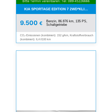
KIA SPORTAGE EDITION 7 2WD*KLIMA*SHZ*TEMP
Benzin, 86.876 km, 135 PS,
9.500
€
Schaltgetriebe
CO₂-Emissionen (kombiniert): 152 g/km, Kraftstoffverbrauch
(kombiniert): 6,4 l/100 km