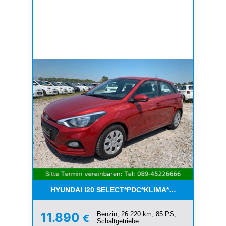
HYUNDAI I20 SELECT*PDC*KLIMA*ESP*8-FACH*1.H
Benzin, 26.220 km, 85 PS,
11.890
€
Schaltgetriebe