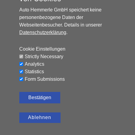
Auto Hemmerle GmbH speichert keine
personenbezogene Daten der
Webseitenbesucher. Details in unserer
Datenschutzerklärung
.
HONDA HR-V ELEGANCE*AUTOMATIK*NAVI*AHK*
Cookie Einstellungen
Benzin, 65.324 km, 131 PS,
12.990
€
Strictly Necessary
Automatik
Analytics
CO₂-Emissionen (kombiniert): 120 g/km, Kraftstoffverbrauch
Statistics
(kombiniert): 5,2 l/100 km
Form Submissions
Bestätigen
Ablehnen