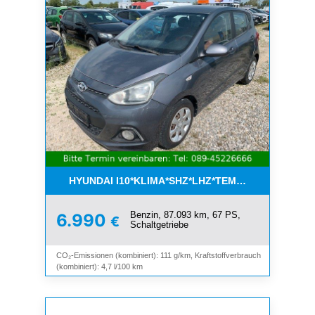
HYUNDAI I10*KLIMA*SHZ*LHZ*TEMPOMAT*BLUET
Benzin, 87.093 km, 67 PS,
6.990
€
Schaltgetriebe
CO₂-Emissionen (kombiniert): 111 g/km, Kraftstoffverbrauch
(kombiniert): 4,7 l/100 km