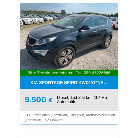
KIA SPORTAGE SPIRIT 4WD*AT*NAVI*8-FACH*KAM
Diesel, 153.296 km, 184 PS,
9.500
€
Automatik
CO₂-Emissionen (kombiniert): 189 g/km, Kraftstoffverbrauch
(kombiniert): 7,2 l/100 km