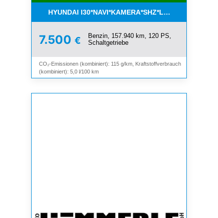
HYUNDAI I30*NAVI*KAMERA*SHZ*LHZ*TEMPOMAT*
Benzin, 157.940 km, 120 PS,
7.500
€
Schaltgetriebe
CO₂-Emissionen (kombiniert): 115 g/km, Kraftstoffverbrauch
(kombiniert): 5,0 l/100 km