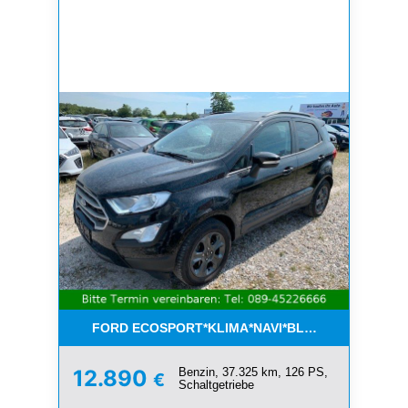
FORD ECOSPORT*KLIMA*NAVI*BLUETOOTH*1.HAN
Benzin, 37.325 km, 126 PS,
12.890
€
Schaltgetriebe