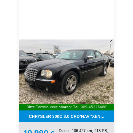
CHRYSLER 300C 3.0 CRD*NAVI*XENON*LEDER*PDC
Diesel, 106.427 km, 218 PS,
10.990