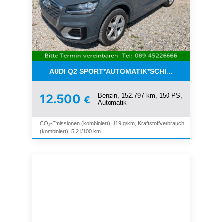
AUDI Q2 SPORT*AUTOMATIK*SCHIEBEDACH*8-FAC
Benzin, 152.797 km, 150 PS,
12.500
€
Automatik
CO₂-Emissionen (kombiniert): 119 g/km, Kraftstoffverbrauch
(kombiniert): 5,2 l/100 km