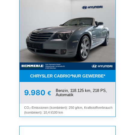
CHRYSLER CABRIO*NUR GEWERBE*
Benzin, 118.125 km, 218 PS,
9.980
€
Automatik
CO₂-Emissionen (kombiniert): 250 g/km, Kraftstoffverbrauch
(kombiniert): 10,4 l/100 km