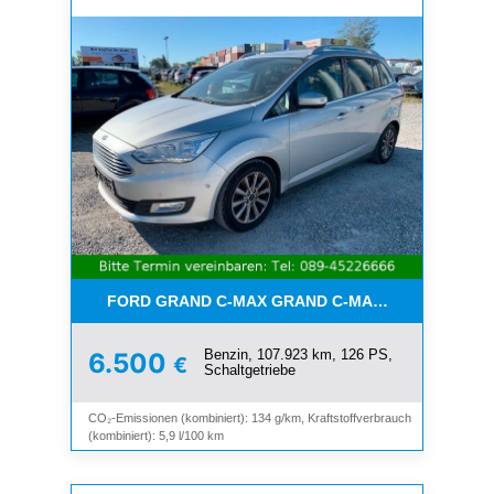
FORD GRAND C-MAX GRAND C-MAX TITANIUM*7-SI
Benzin, 107.923 km, 126 PS,
6.500
€
Schaltgetriebe
CO₂-Emissionen (kombiniert): 134 g/km, Kraftstoffverbrauch
(kombiniert): 5,9 l/100 km