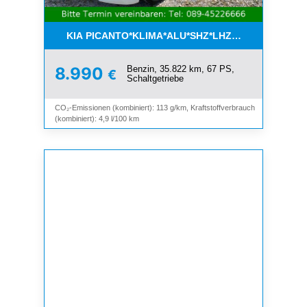
KIA PICANTO*KLIMA*ALU*SHZ*LHZ*BLUETOOTH*
Benzin, 35.822 km, 67 PS,
8.990
€
Schaltgetriebe
CO₂-Emissionen (kombiniert): 113 g/km, Kraftstoffverbrauch
(kombiniert): 4,9 l/100 km