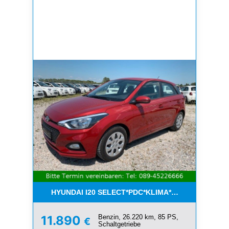
HYUNDAI I20 SELECT*PDC*KLIMA*ESP*8-FACH*1.H
Benzin, 26.220 km, 85 PS,
11.890
€
Schaltgetriebe