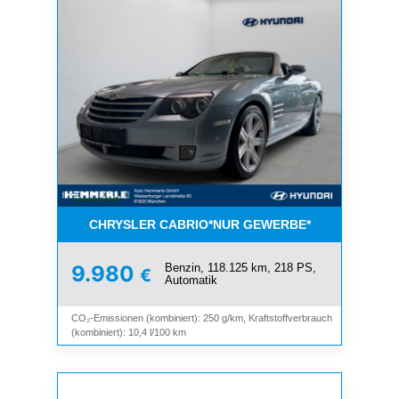
CHRYSLER CABRIO*NUR GEWERBE*
Benzin, 118.125 km, 218 PS,
9.980
€
Automatik
CO₂-Emissionen (kombiniert): 250 g/km, Kraftstoffverbrauch
(kombiniert): 10,4 l/100 km