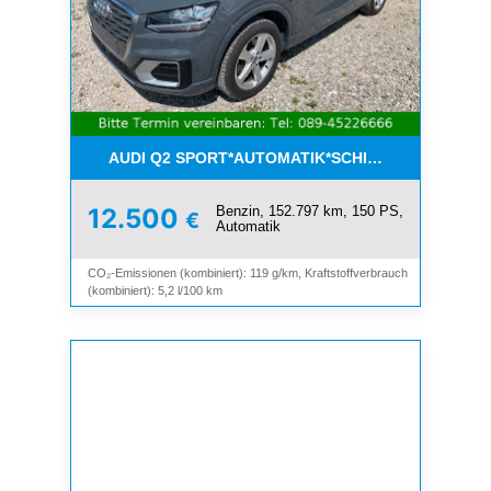
AUDI Q2 SPORT*AUTOMATIK*SCHIEBEDACH*8-FAC
Benzin, 152.797 km, 150 PS,
12.500
€
Automatik
CO₂-Emissionen (kombiniert): 119 g/km, Kraftstoffverbrauch
(kombiniert): 5,2 l/100 km