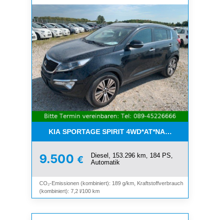
KIA SPORTAGE SPIRIT 4WD*AT*NAVI*8-FACH*KAM
Diesel, 153.296 km, 184 PS,
9.500
€
Automatik
CO₂-Emissionen (kombiniert): 189 g/km, Kraftstoffverbrauch
(kombiniert): 7,2 l/100 km