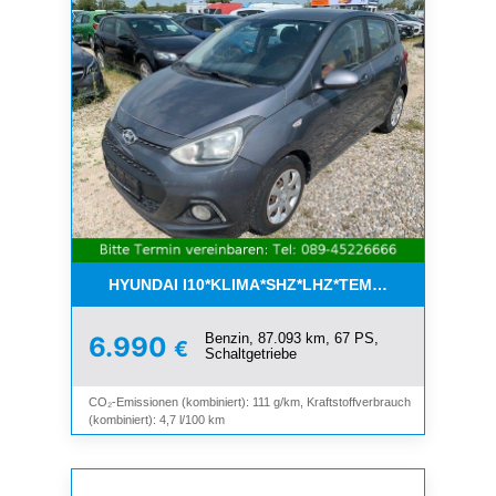
HYUNDAI I10*KLIMA*SHZ*LHZ*TEMPOMAT*BLUET
Benzin, 87.093 km, 67 PS,
6.990
€
Schaltgetriebe
CO₂-Emissionen (kombiniert): 111 g/km, Kraftstoffverbrauch
(kombiniert): 4,7 l/100 km