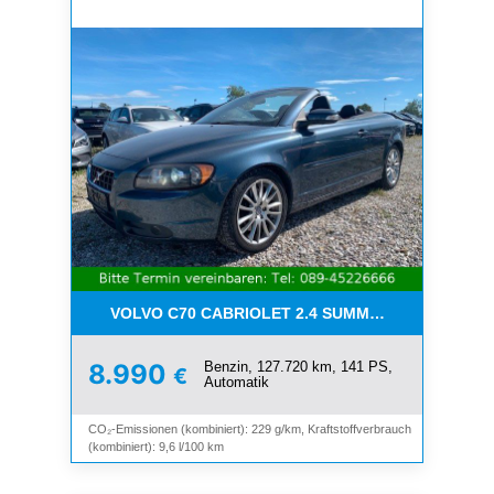
VOLVO C70 CABRIOLET 2.4 SUMMUM*LEDER*XENO
Benzin, 127.720 km, 141 PS,
8.990
€
Automatik
CO₂-Emissionen (kombiniert): 229 g/km, Kraftstoffverbrauch
(kombiniert): 9,6 l/100 km