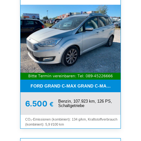
FORD GRAND C-MAX GRAND C-MAX TITANIUM*7-SI
Benzin, 107.923 km, 126 PS,
6.500
€
Schaltgetriebe
CO₂-Emissionen (kombiniert): 134 g/km, Kraftstoffverbrauch
(kombiniert): 5,9 l/100 km