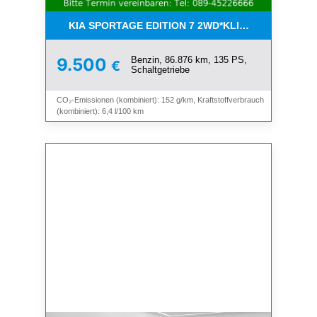
KIA SPORTAGE EDITION 7 2WD*KLIMA*SHZ*TEMP
Benzin, 86.876 km, 135 PS,
9.500
€
Schaltgetriebe
CO₂-Emissionen (kombiniert): 152 g/km, Kraftstoffverbrauch
(kombiniert): 6,4 l/100 km