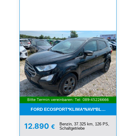
FORD ECOSPORT*KLIMA*NAVI*BLUETOOTH*1.HAN
Benzin, 37.325 km, 126 PS,
12.890
€
Schaltgetriebe