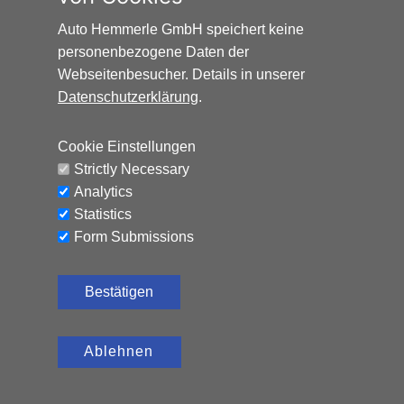
Auto Hemmerle GmbH speichert keine
personenbezogene Daten der
Webseitenbesucher. Details in unserer
Datenschutzerklärung
.
HONDA HR-V ELEGANCE*AUTOMATIK*NAVI*AHK*
Cookie Einstellungen
Benzin, 65.324 km, 131 PS,
12.990
€
Strictly Necessary
Automatik
Analytics
CO₂-Emissionen (kombiniert): 120 g/km, Kraftstoffverbrauch
Statistics
(kombiniert): 5,2 l/100 km
Form Submissions
Bestätigen
Ablehnen