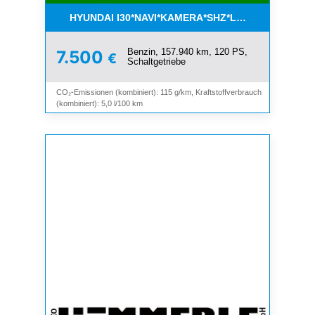
HYUNDAI I30*NAVI*KAMERA*SHZ*LHZ*TEMPOMAT*
Benzin, 157.940 km, 120 PS,
7.500
€
Schaltgetriebe
CO₂-Emissionen (kombiniert): 115 g/km, Kraftstoffverbrauch
(kombiniert): 5,0 l/100 km