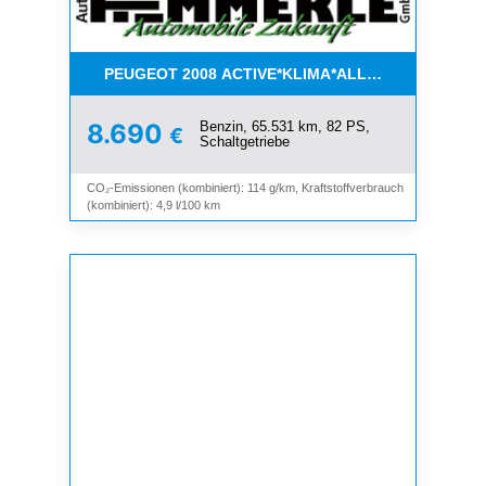
PEUGEOT 2008 ACTIVE*KLIMA*ALLWETTER*PDC*
Benzin, 65.531 km, 82 PS,
8.690
€
Schaltgetriebe
CO₂-Emissionen (kombiniert): 114 g/km, Kraftstoffverbrauch
(kombiniert): 4,9 l/100 km