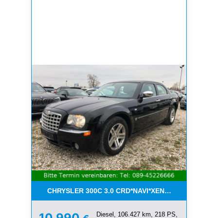
CHRYSLER 300C 3.0 CRD*NAVI*XENON*LEDER*PDC
Diesel, 106.427 km, 218 PS,
10.990