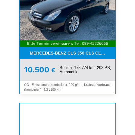
MERCEDES-BENZ CLS 350 CLS CLS 350 CGI*LEDE
Benzin, 178.774 km, 293 PS,
10.500
€
Automatik
CO₂-Emissionen (kombiniert): 220 g/km, Kraftstoffverbrauch
(kombiniert): 9,3 l/100 km