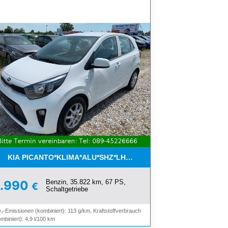
ON*8-FACH ALU*
KIA PICANTO*KLIMA*ALU*SHZ*LHZ*BLUETOOTH*
Benzin, 35.822 km, 67 PS,
8.990
€
Schaltgetriebe
₂-Emissionen (kombiniert): 113 g/km, Kraftstoffverbrauch
mbiniert): 4,9 l/100 km