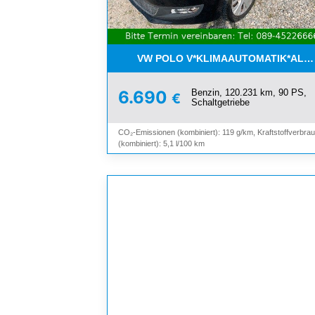
VW POLO V*KLIMAAUTOMATIK*ALLW
Benzin, 120.231 km, 90 PS,
6.690
€
Schaltgetriebe
CO₂-Emissionen (kombiniert): 119 g/km, Kraftstoffverbra
(kombiniert): 5,1 l/100 km