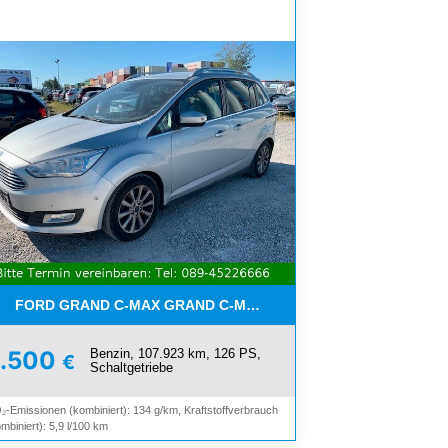
FORD GRAND C-MAX GRAND C-MAX TITANIUM*7-SITZER*NAVI*
Benzin, 107.923 km, 126 PS,
6.500
€
Schaltgetriebe
₂-Emissionen (kombiniert): 134 g/km, Kraftstoffverbrauch
mbiniert): 5,9 l/100 km