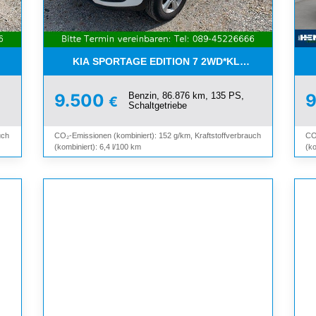
I*8-FACH*KAMERA*ALU*
KIA SPORTAGE EDITION 7 2WD*KLIMA*SHZ*TEMP
Benzin, 86.876 km, 135 PS,
9.500
€
Schaltgetriebe
uch
CO₂-Emissionen (kombiniert): 152 g/km, Kraftstoffverbrauch
CO
(kombiniert): 6,4 l/100 km
(ko