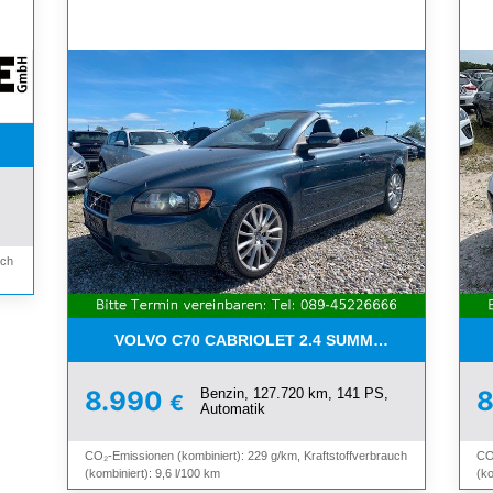
WETTER*PDC*BLUETOOTH*
uch
VOLVO C70 CABRIOLET 2.4 SUMMUM*LEDER*XEN
Benzin, 127.720 km, 141 PS,
8.990
€
Automatik
CO₂-Emissionen (kombiniert): 229 g/km, Kraftstoffverbrauch
CO
(kombiniert): 9,6 l/100 km
(ko