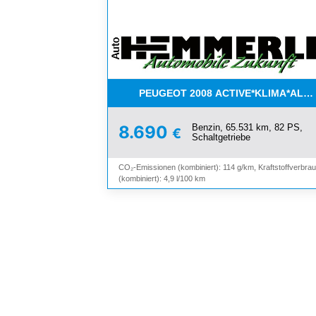
PEUGEOT 2008 ACTIVE*KLIMA*ALL
Benzin, 65.531 km, 82 PS,
8.690
€
Schaltgetriebe
CO₂-Emissionen (kombiniert): 114 g/km, Kraftstoffverbra
(kombiniert): 4,9 l/100 km