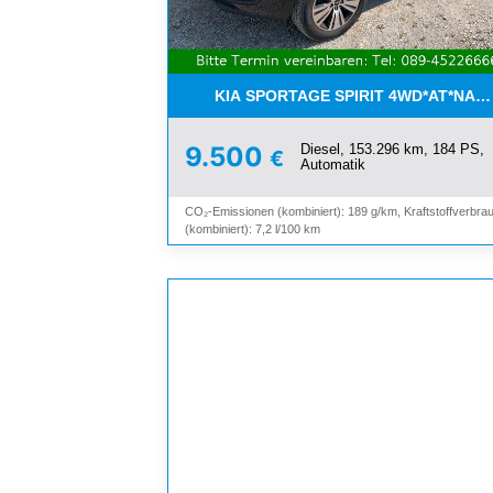
KIA SPORTAGE SPIRIT 4WD*AT*NAV
Diesel, 153.296 km, 184 PS,
9.500
€
Automatik
CO₂-Emissionen (kombiniert): 189 g/km, Kraftstoffverbra
(kombiniert): 7,2 l/100 km