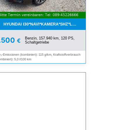
OOTH*
HYUNDAI I30*NAVI*KAMERA*SHZ*LHZ*TEMPOMAT*PDC*2.HAND
Benzin, 157.940 km, 120 PS,
.500
€
Schaltgetriebe
₂-Emissionen (kombiniert): 115 g/km, Kraftstoffverbrauch
mbiniert): 5,0 l/100 km