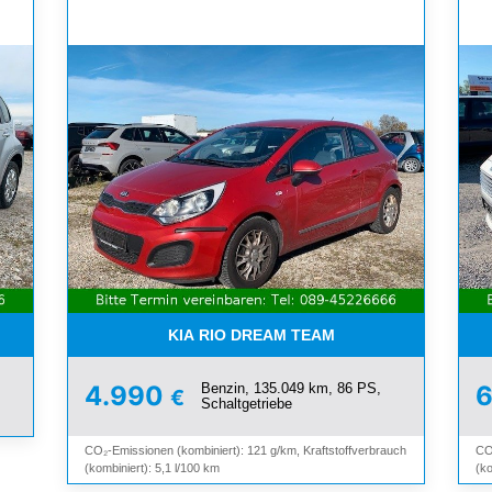
SCHIEBEDACH*TÜV BIS 02/27
KIA RIO DREAM TEAM
Benzin, 135.049 km, 86 PS,
4.990
€
Schaltgetriebe
CO₂-Emissionen (kombiniert): 121 g/km, Kraftstoffverbrauch
CO
(kombiniert): 5,1 l/100 km
(ko