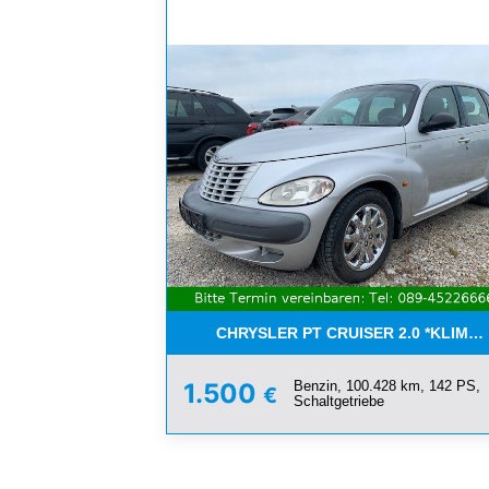
CHRYSLER PT CRUISER 2.0 *KLIMA*
Benzin, 100.428 km, 142 PS,
1.500
€
Schaltgetriebe