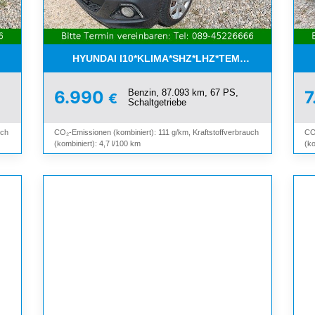
ETTER*SHZ*ALU*3.HAND*
HYUNDAI I10*KLIMA*SHZ*LHZ*TEMPOMAT*BLUET
Benzin, 87.093 km, 67 PS,
6.990
7
€
Schaltgetriebe
uch
CO₂-Emissionen (kombiniert): 111 g/km, Kraftstoffverbrauch
CO
(kombiniert): 4,7 l/100 km
(ko