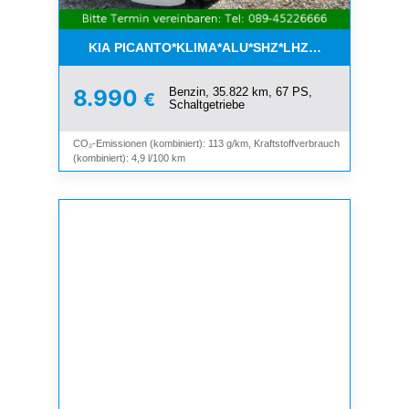
KIA PICANTO*KLIMA*ALU*SHZ*LHZ*BLUETOOTH*
Benzin, 35.822 km, 67 PS,
8.990
€
Schaltgetriebe
CO₂-Emissionen (kombiniert): 113 g/km, Kraftstoffverbrauch
(kombiniert): 4,9 l/100 km