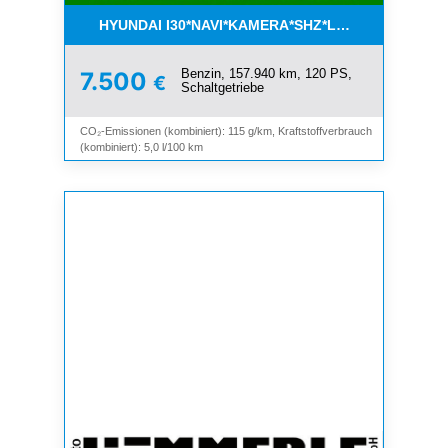
HYUNDAI I30*NAVI*KAMERA*SHZ*LHZ*TEMPOMAT*
Benzin, 157.940 km, 120 PS,
7.500
€
Schaltgetriebe
CO₂-Emissionen (kombiniert): 115 g/km, Kraftstoffverbrauch
(kombiniert): 5,0 l/100 km