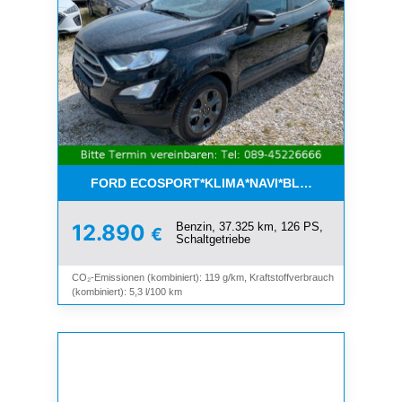
FORD ECOSPORT*KLIMA*NAVI*BLUETOOTH*1.HAN
Benzin, 37.325 km, 126 PS,
12.890
€
Schaltgetriebe
CO₂-Emissionen (kombiniert): 119 g/km, Kraftstoffverbrauch
(kombiniert): 5,3 l/100 km