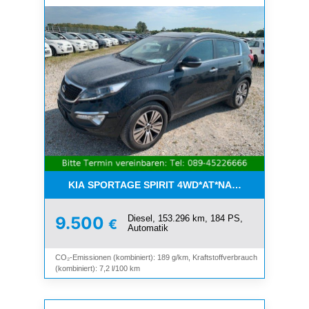
KIA SPORTAGE SPIRIT 4WD*AT*NAVI*8-FACH*KAM
Diesel, 153.296 km, 184 PS,
9.500
€
Automatik
CO₂-Emissionen (kombiniert): 189 g/km, Kraftstoffverbrauch
(kombiniert): 7,2 l/100 km