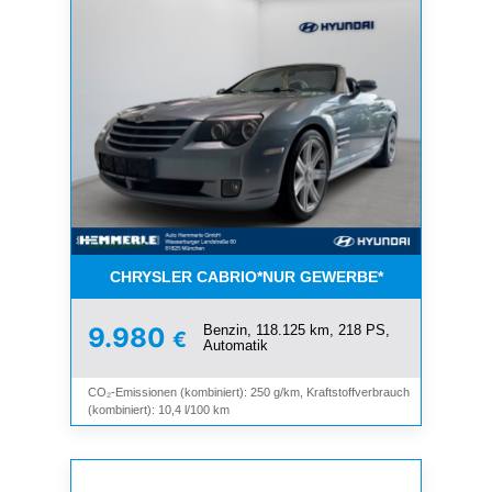
CHRYSLER CABRIO*NUR GEWERBE*
Benzin, 118.125 km, 218 PS,
9.980
€
Automatik
CO₂-Emissionen (kombiniert): 250 g/km, Kraftstoffverbrauch
(kombiniert): 10,4 l/100 km