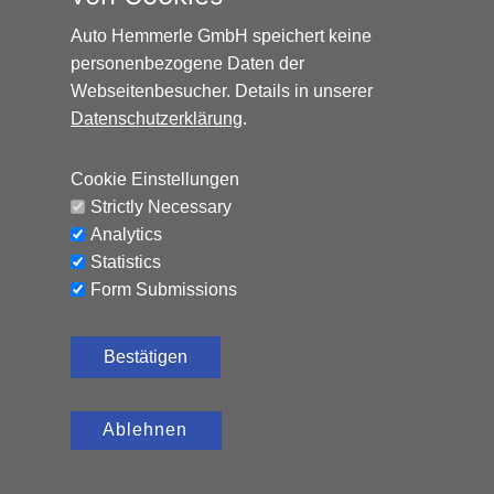
Auto Hemmerle GmbH speichert keine
personenbezogene Daten der
Webseitenbesucher. Details in unserer
Datenschutzerklärung
.
Cookie Einstellungen
Strictly Necessary
FIAT 500 DOLCEVITA* NAVI*
Analytics
Benzin, 10.000 km, 70 PS,
Statistics
13.490
€
Schaltgetriebe
Form Submissions
Bestätigen
Ablehnen