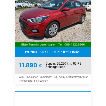
HYUNDAI I20 SELECT*PDC*KLIMA*ESP*8-FACH*1.H
Benzin, 26.220 km, 85 PS,
11.890
€
Schaltgetriebe
CO₂-Emissionen (kombiniert): 132 g/km, Kraftstoffverbrauch
(kombiniert): 5,8 l/100 km