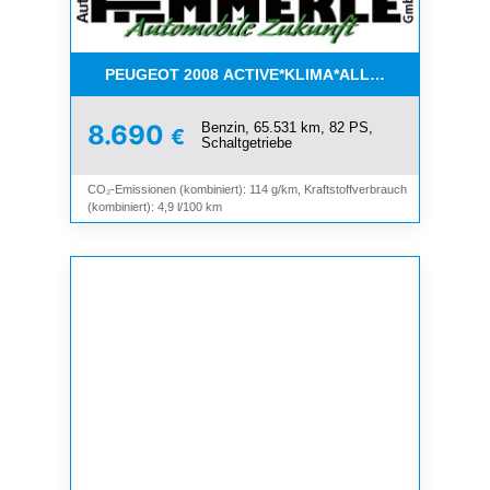
PEUGEOT 2008 ACTIVE*KLIMA*ALLWETTER*PDC*
Benzin, 65.531 km, 82 PS,
8.690
€
Schaltgetriebe
CO₂-Emissionen (kombiniert): 114 g/km, Kraftstoffverbrauch
(kombiniert): 4,9 l/100 km