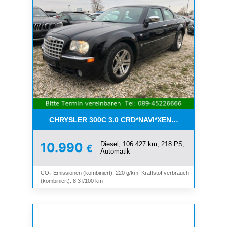
CHRYSLER 300C 3.0 CRD*NAVI*XENON*LEDER*PDC
Diesel, 106.427 km, 218 PS,
10.990
€
Automatik
CO₂-Emissionen (kombiniert): 220 g/km, Kraftstoffverbrauch
(kombiniert): 8,3 l/100 km