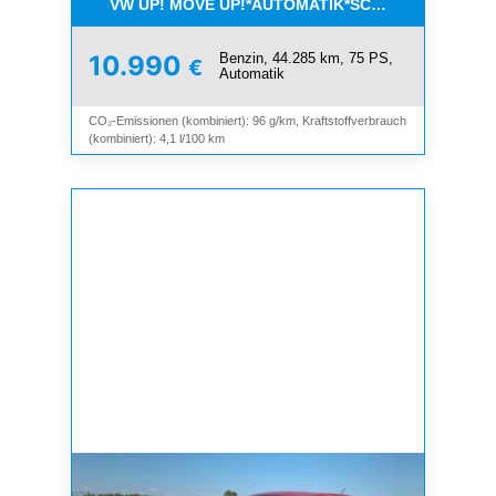
VW UP! MOVE UP!*AUTOMATIK*SCHIEBEDACH*KLI
Benzin, 44.285 km, 75 PS,
10.990
€
Automatik
CO₂-Emissionen (kombiniert): 96 g/km, Kraftstoffverbrauch
(kombiniert): 4,1 l/100 km