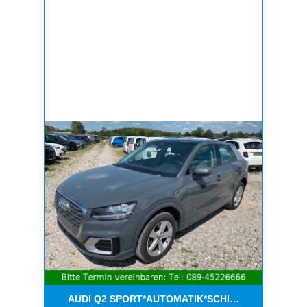
AUDI Q2 SPORT*AUTOMATIK*SCHIEBEDACH*8-FAC