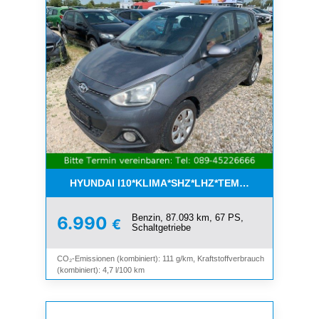
HYUNDAI I10*KLIMA*SHZ*LHZ*TEMPOMAT*BLUET
Benzin, 87.093 km, 67 PS,
6.990
€
Schaltgetriebe
CO₂-Emissionen (kombiniert): 111 g/km, Kraftstoffverbrauch
(kombiniert): 4,7 l/100 km