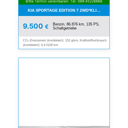
KIA SPORTAGE EDITION 7 2WD*KLIMA*SHZ*TEMP
Benzin, 86.876 km, 135 PS,
9.500
€
Schaltgetriebe
CO₂-Emissionen (kombiniert): 152 g/km, Kraftstoffverbrauch
(kombiniert): 6,4 l/100 km