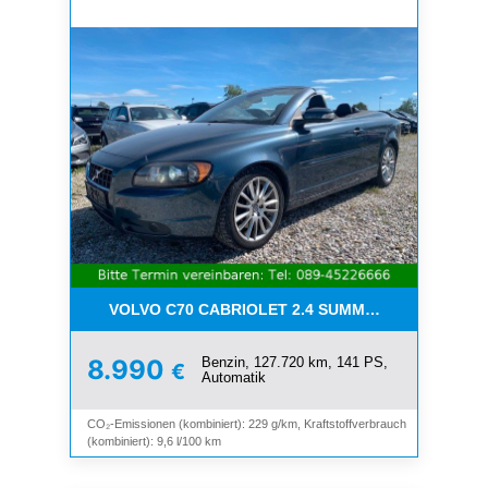
VOLVO C70 CABRIOLET 2.4 SUMMUM*LEDER*XENO
Benzin, 127.720 km, 141 PS,
8.990
€
Automatik
CO₂-Emissionen (kombiniert): 229 g/km, Kraftstoffverbrauch
(kombiniert): 9,6 l/100 km