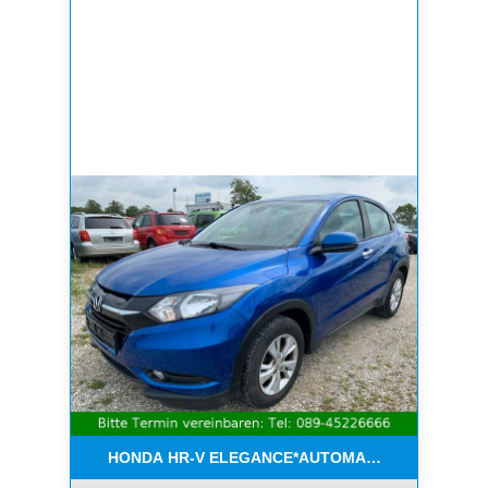
HONDA HR-V ELEGANCE*AUTOMATIK*NAVI*AHK*