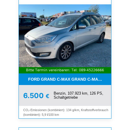
FORD GRAND C-MAX GRAND C-MAX TITANIUM*7-SI
Benzin, 107.923 km, 126 PS,
6.500
€
Schaltgetriebe
CO₂-Emissionen (kombiniert): 134 g/km, Kraftstoffverbrauch
(kombiniert): 5,9 l/100 km