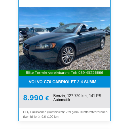
VOLVO C70 CABRIOLET 2.4 SUMMUM*LEDER*XENO
Benzin, 127.720 km, 141 PS,
8.990
€
Automatik
CO₂-Emissionen (kombiniert): 229 g/km, Kraftstoffverbrauch
(kombiniert): 9,6 l/100 km