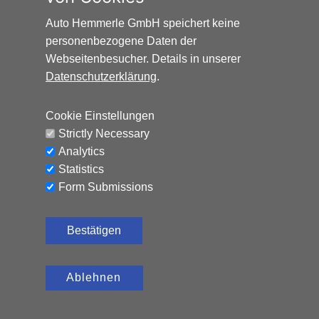
Auto Hemmerle GmbH speichert keine
personenbezogene Daten der
Webseitenbesucher. Details in unserer
Datenschutzerklärung
.
HONDA HR-V ELEGANCE*AUTOMATIK*NAVI*AHK*
Cookie Einstellungen
Benzin, 65.324 km, 131 PS,
12.990
€
Strictly Necessary
Automatik
Analytics
CO₂-Emissionen (kombiniert): 120 g/km, Kraftstoffverbrauch
Statistics
(kombiniert): 5,2 l/100 km
Form Submissions
Bestätigen
Ablehnen