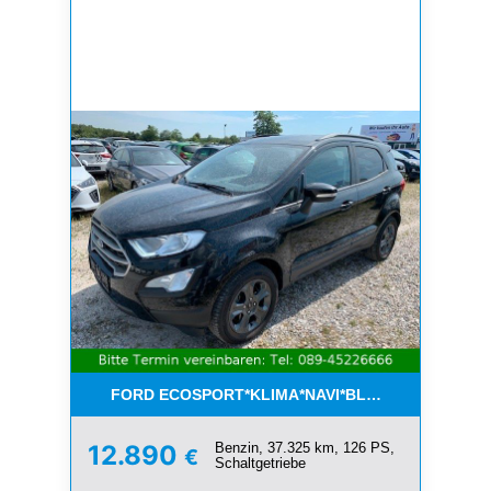
FORD ECOSPORT*KLIMA*NAVI*BLUETOOTH*1.HAN
Benzin, 37.325 km, 126 PS,
12.890
€
Schaltgetriebe