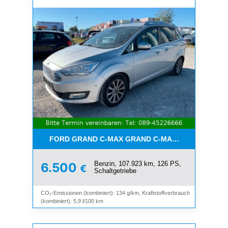
FORD GRAND C-MAX GRAND C-MAX TITANIUM*7-SI
Benzin, 107.923 km, 126 PS,
6.500
€
Schaltgetriebe
CO₂-Emissionen (kombiniert): 134 g/km, Kraftstoffverbrauch
(kombiniert): 5,9 l/100 km