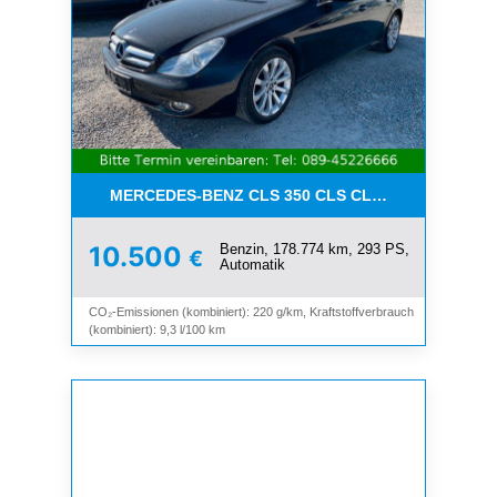
MERCEDES-BENZ CLS 350 CLS CLS 350 CGI*LEDE
Benzin, 178.774 km, 293 PS,
10.500
€
Automatik
CO₂-Emissionen (kombiniert): 220 g/km, Kraftstoffverbrauch
(kombiniert): 9,3 l/100 km