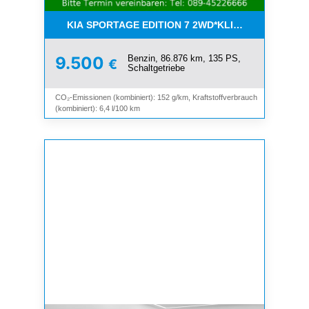
KIA SPORTAGE EDITION 7 2WD*KLIMA*SHZ*TEMP
Benzin, 86.876 km, 135 PS,
9.500
€
Schaltgetriebe
CO₂-Emissionen (kombiniert): 152 g/km, Kraftstoffverbrauch
(kombiniert): 6,4 l/100 km