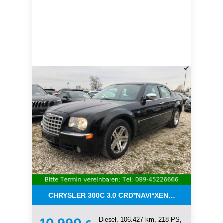
CHRYSLER 300C 3.0 CRD*NAVI*XENON*LEDER*PDC
Diesel, 106.427 km, 218 PS,
10.990