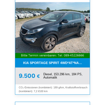
KIA SPORTAGE SPIRIT 4WD*AT*NAVI*8-FACH*KAM
Diesel, 153.296 km, 184 PS,
9.500
€
Automatik
CO₂-Emissionen (kombiniert): 189 g/km, Kraftstoffverbrauch
(kombiniert): 7,2 l/100 km