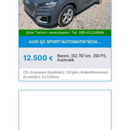
AUDI Q2 SPORT*AUTOMATIK*SCHIEBEDACH*8-FAC
Benzin, 152.797 km, 150 PS,
12.500
€
Automatik
CO₂-Emissionen (kombiniert): 119 g/km, Kraftstoffverbrauch
(kombiniert): 5,2 l/100 km