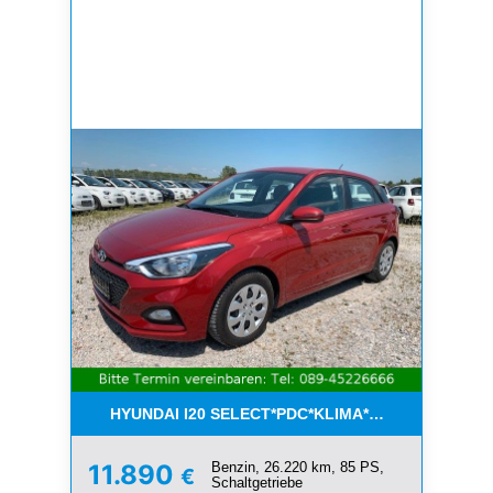
HYUNDAI I20 SELECT*PDC*KLIMA*ESP*8-FACH*1.H
Benzin, 26.220 km, 85 PS,
11.890
€
Schaltgetriebe