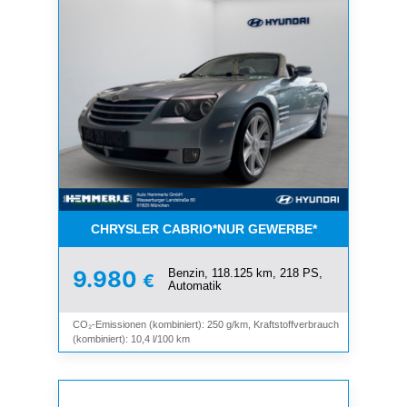
CHRYSLER CABRIO*NUR GEWERBE*
Benzin, 118.125 km, 218 PS,
9.980
€
Automatik
CO₂-Emissionen (kombiniert): 250 g/km, Kraftstoffverbrauch
(kombiniert): 10,4 l/100 km