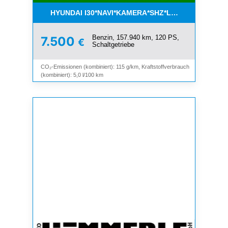
HYUNDAI I30*NAVI*KAMERA*SHZ*LHZ*TEMPOMAT*
Benzin, 157.940 km, 120 PS,
7.500
€
Schaltgetriebe
CO₂-Emissionen (kombiniert): 115 g/km, Kraftstoffverbrauch
(kombiniert): 5,0 l/100 km