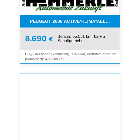
PEUGEOT 2008 ACTIVE*KLIMA*ALLWETTER*PDC*
Benzin, 65.531 km, 82 PS,
8.690
€
Schaltgetriebe
CO₂-Emissionen (kombiniert): 114 g/km, Kraftstoffverbrauch
(kombiniert): 4,9 l/100 km