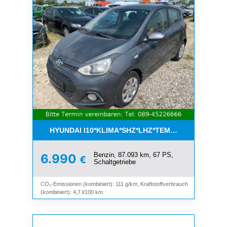
HYUNDAI I10*KLIMA*SHZ*LHZ*TEMPOMAT*BLUET
Benzin, 87.093 km, 67 PS,
6.990
€
Schaltgetriebe
CO₂-Emissionen (kombiniert): 111 g/km, Kraftstoffverbrauch
(kombiniert): 4,7 l/100 km