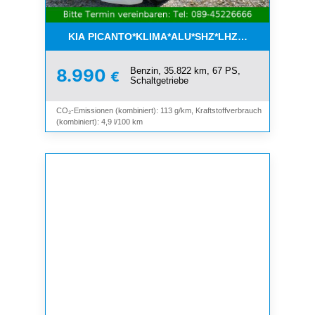
KIA PICANTO*KLIMA*ALU*SHZ*LHZ*BLUETOOTH*
Benzin, 35.822 km, 67 PS,
8.990
€
Schaltgetriebe
CO₂-Emissionen (kombiniert): 113 g/km, Kraftstoffverbrauch
(kombiniert): 4,9 l/100 km