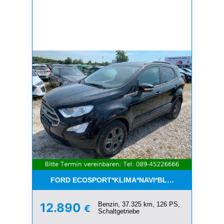
FORD ECOSPORT*KLIMA*NAVI*BLUETOOTH*1.HAN
Benzin, 37.325 km, 126 PS,
12.890
€
Schaltgetriebe