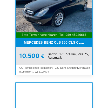
MERCEDES-BENZ CLS 350 CLS CLS 350 CGI*LEDE
Benzin, 178.774 km, 293 PS,
10.500
€
Automatik
CO₂-Emissionen (kombiniert): 220 g/km, Kraftstoffverbrauch
(kombiniert): 9,3 l/100 km