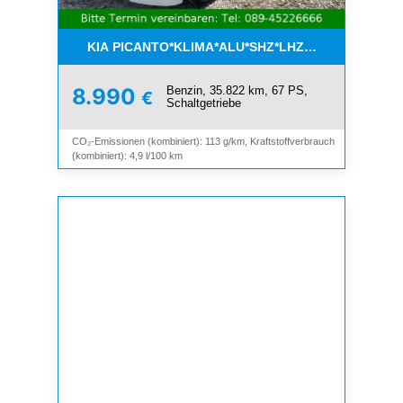
KIA PICANTO*KLIMA*ALU*SHZ*LHZ*BLUETOOTH*
Benzin, 35.822 km, 67 PS,
8.990
€
Schaltgetriebe
CO₂-Emissionen (kombiniert): 113 g/km, Kraftstoffverbrauch
(kombiniert): 4,9 l/100 km