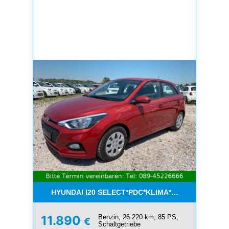
HYUNDAI I20 SELECT*PDC*KLIMA*ESP*8-FACH*1.H
Benzin, 26.220 km, 85 PS,
11.890
€
Schaltgetriebe