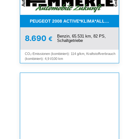
PEUGEOT 2008 ACTIVE*KLIMA*ALLWETTER*PDC*
Benzin, 65.531 km, 82 PS,
8.690
€
Schaltgetriebe
CO₂-Emissionen (kombiniert): 114 g/km, Kraftstoffverbrauch
(kombiniert): 4,9 l/100 km