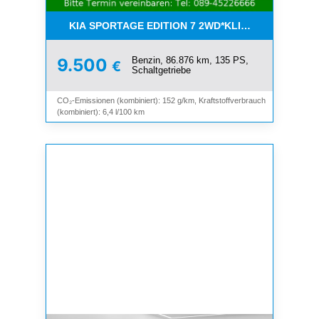
KIA SPORTAGE EDITION 7 2WD*KLIMA*SHZ*TEMP
Benzin, 86.876 km, 135 PS,
9.500
€
Schaltgetriebe
CO₂-Emissionen (kombiniert): 152 g/km, Kraftstoffverbrauch
(kombiniert): 6,4 l/100 km