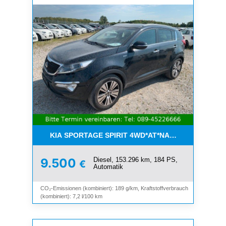
KIA SPORTAGE SPIRIT 4WD*AT*NAVI*8-FACH*KAM
Diesel, 153.296 km, 184 PS,
9.500
€
Automatik
CO₂-Emissionen (kombiniert): 189 g/km, Kraftstoffverbrauch
(kombiniert): 7,2 l/100 km