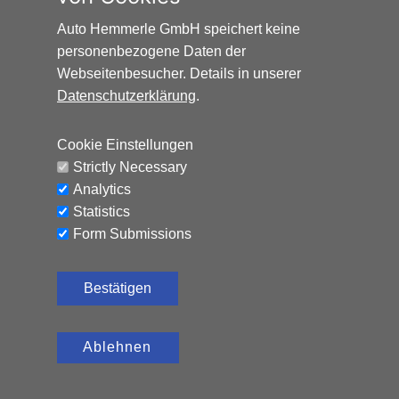
Auto Hemmerle GmbH speichert keine
personenbezogene Daten der
Webseitenbesucher. Details in unserer
Datenschutzerklärung
.
HONDA HR-V ELEGANCE*AUTOMATIK*NAVI*AHK*
Cookie Einstellungen
Benzin, 65.324 km, 131 PS,
12.990
€
Strictly Necessary
Automatik
Analytics
CO₂-Emissionen (kombiniert): 120 g/km, Kraftstoffverbrauch
Statistics
(kombiniert): 5,2 l/100 km
Form Submissions
Bestätigen
Ablehnen