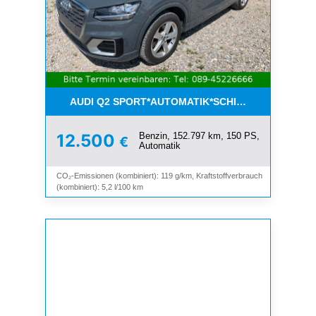
AUDI Q2 SPORT*AUTOMATIK*SCHIEBEDACH*8-FAC
Benzin, 152.797 km, 150 PS,
12.500
€
Automatik
CO₂-Emissionen (kombiniert): 119 g/km, Kraftstoffverbrauch
(kombiniert): 5,2 l/100 km