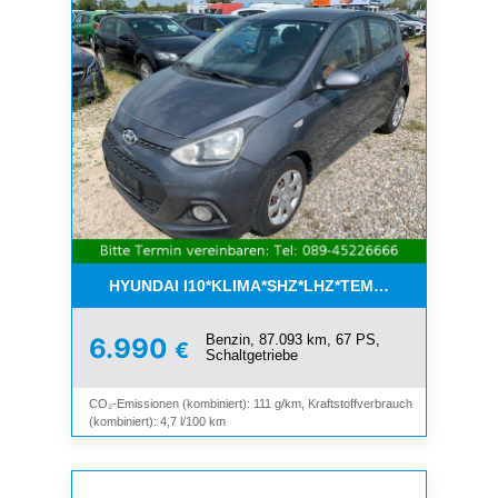
HYUNDAI I10*KLIMA*SHZ*LHZ*TEMPOMAT*BLUET
Benzin, 87.093 km, 67 PS,
6.990
€
Schaltgetriebe
CO₂-Emissionen (kombiniert): 111 g/km, Kraftstoffverbrauch
(kombiniert): 4,7 l/100 km