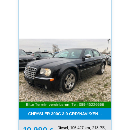
CHRYSLER 300C 3.0 CRD*NAVI*XENON*LEDER*PDC
Diesel, 106.427 km, 218 PS,
10.990