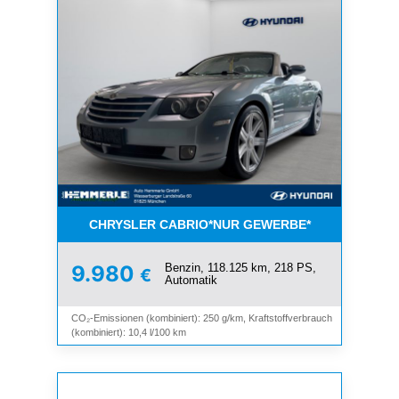
CHRYSLER CABRIO*NUR GEWERBE*
Benzin, 118.125 km, 218 PS,
9.980
€
Automatik
CO₂-Emissionen (kombiniert): 250 g/km, Kraftstoffverbrauch
(kombiniert): 10,4 l/100 km