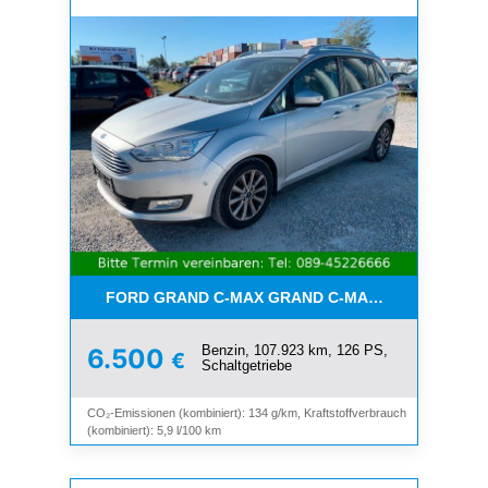
FORD GRAND C-MAX GRAND C-MAX TITANIUM*7-SI
Benzin, 107.923 km, 126 PS,
6.500
€
Schaltgetriebe
CO₂-Emissionen (kombiniert): 134 g/km, Kraftstoffverbrauch
(kombiniert): 5,9 l/100 km