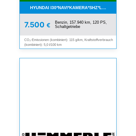
HYUNDAI I30*NAVI*KAMERA*SHZ*LHZ*TEMPOMAT*
Benzin, 157.940 km, 120 PS,
7.500
€
Schaltgetriebe
CO₂-Emissionen (kombiniert): 115 g/km, Kraftstoffverbrauch
(kombiniert): 5,0 l/100 km