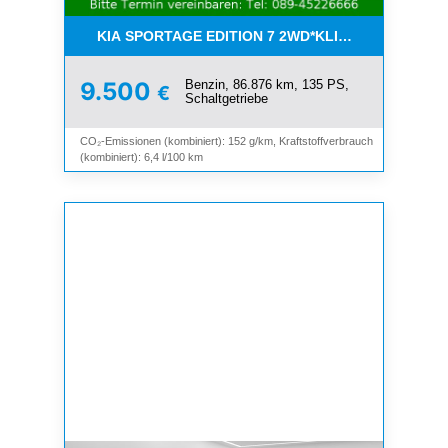
KIA SPORTAGE EDITION 7 2WD*KLIMA*SHZ*TEMP
Benzin, 86.876 km, 135 PS,
9.500
€
Schaltgetriebe
CO₂-Emissionen (kombiniert): 152 g/km, Kraftstoffverbrauch
(kombiniert): 6,4 l/100 km