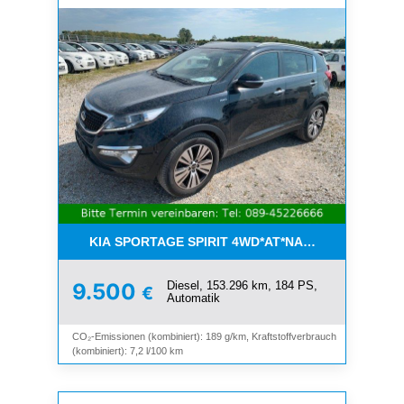
KIA SPORTAGE SPIRIT 4WD*AT*NAVI*8-FACH*KAM
Diesel, 153.296 km, 184 PS,
9.500
€
Automatik
CO₂-Emissionen (kombiniert): 189 g/km, Kraftstoffverbrauch
(kombiniert): 7,2 l/100 km