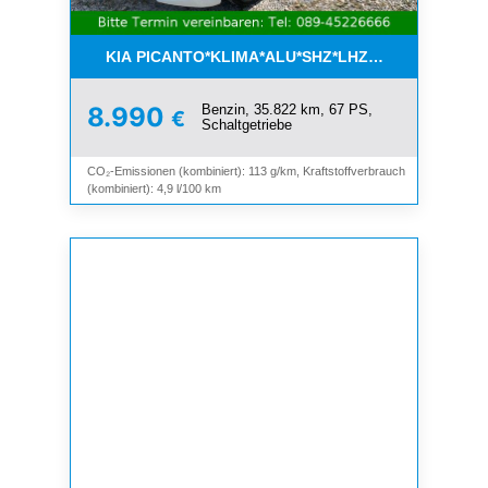
KIA PICANTO*KLIMA*ALU*SHZ*LHZ*BLUETOOTH*
Benzin, 35.822 km, 67 PS,
8.990
€
Schaltgetriebe
CO₂-Emissionen (kombiniert): 113 g/km, Kraftstoffverbrauch
(kombiniert): 4,9 l/100 km