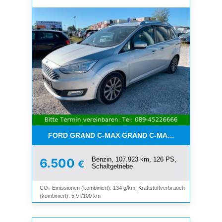
FORD GRAND C-MAX GRAND C-MAX TITANIUM*7-SI
Benzin, 107.923 km, 126 PS,
6.500
€
Schaltgetriebe
CO₂-Emissionen (kombiniert): 134 g/km, Kraftstoffverbrauch
(kombiniert): 5,9 l/100 km