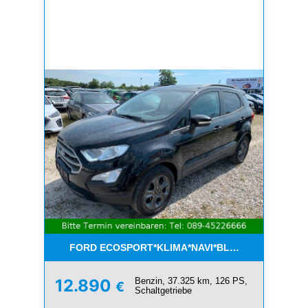
FORD ECOSPORT*KLIMA*NAVI*BLUETOOTH*1.HAN
Benzin, 37.325 km, 126 PS,
12.890
€
Schaltgetriebe