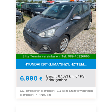
HYUNDAI I10*KLIMA*SHZ*LHZ*TEMPOMAT*BLUET
Benzin, 87.093 km, 67 PS,
6.990
€
Schaltgetriebe
CO₂-Emissionen (kombiniert): 111 g/km, Kraftstoffverbrauch
(kombiniert): 4,7 l/100 km