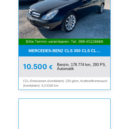
MERCEDES-BENZ CLS 350 CLS CLS 350 CGI*LEDE
Benzin, 178.774 km, 293 PS,
10.500
€
Automatik
CO₂-Emissionen (kombiniert): 220 g/km, Kraftstoffverbrauch
(kombiniert): 9,3 l/100 km