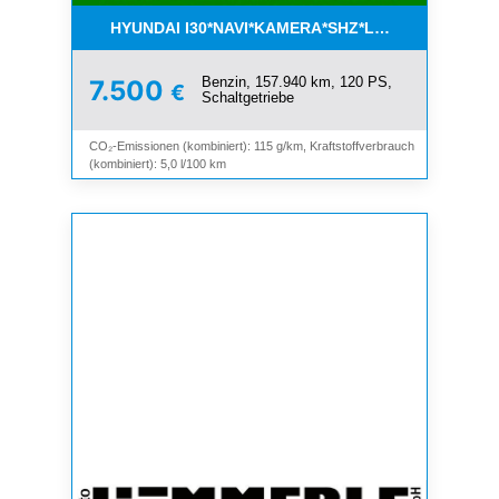
HYUNDAI I30*NAVI*KAMERA*SHZ*LHZ*TEMPOMAT*
Benzin, 157.940 km, 120 PS,
7.500
€
Schaltgetriebe
CO₂-Emissionen (kombiniert): 115 g/km, Kraftstoffverbrauch
(kombiniert): 5,0 l/100 km