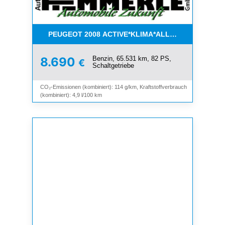
PEUGEOT 2008 ACTIVE*KLIMA*ALLWETTER*PDC*
Benzin, 65.531 km, 82 PS,
8.690
€
Schaltgetriebe
CO₂-Emissionen (kombiniert): 114 g/km, Kraftstoffverbrauch
(kombiniert): 4,9 l/100 km