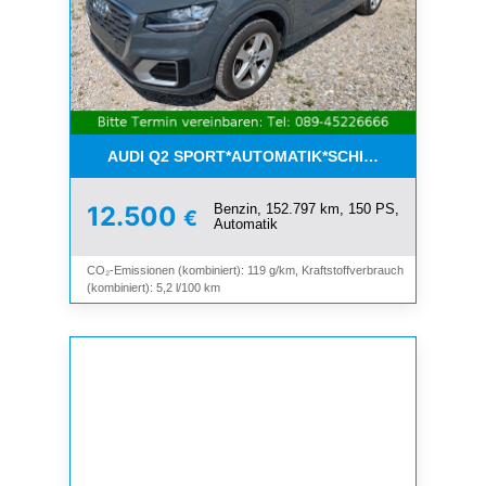
AUDI Q2 SPORT*AUTOMATIK*SCHIEBEDACH*8-FAC
Benzin, 152.797 km, 150 PS,
12.500
€
Automatik
CO₂-Emissionen (kombiniert): 119 g/km, Kraftstoffverbrauch
(kombiniert): 5,2 l/100 km