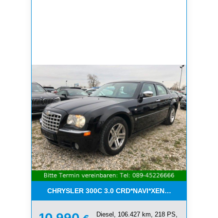
CHRYSLER 300C 3.0 CRD*NAVI*XENON*LEDER*PDC
Diesel, 106.427 km, 218 PS,
10.990