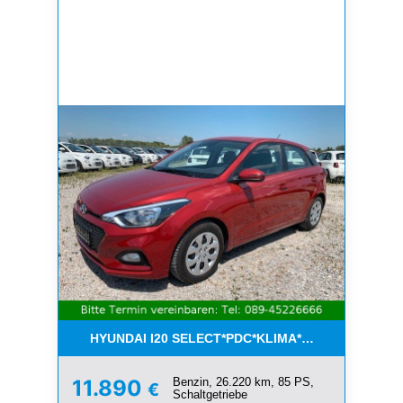
HYUNDAI I20 SELECT*PDC*KLIMA*ESP*8-FACH*1.H
Benzin, 26.220 km, 85 PS,
11.890
€
Schaltgetriebe