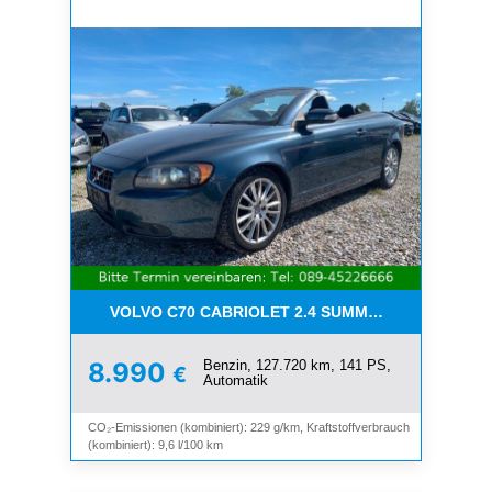
VOLVO C70 CABRIOLET 2.4 SUMMUM*LEDER*XENO
Benzin, 127.720 km, 141 PS,
8.990
€
Automatik
CO₂-Emissionen (kombiniert): 229 g/km, Kraftstoffverbrauch
(kombiniert): 9,6 l/100 km