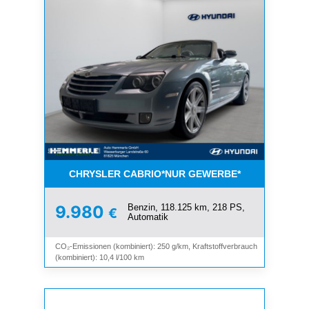
CHRYSLER CABRIO*NUR GEWERBE*
Benzin, 118.125 km, 218 PS,
9.980
€
Automatik
CO₂-Emissionen (kombiniert): 250 g/km, Kraftstoffverbrauch
(kombiniert): 10,4 l/100 km