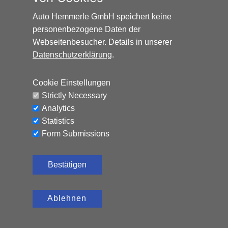
Auto Hemmerle GmbH speichert keine
personenbezogene Daten der
Webseitenbesucher. Details in unserer
Datenschutzerklärung
.
HONDA HR-V ELEGANCE*AUTOMATIK*NAVI*AHK*
Cookie Einstellungen
Benzin, 65.324 km, 131 PS,
12.990
€
Strictly Necessary
Automatik
Analytics
CO₂-Emissionen (kombiniert): 120 g/km, Kraftstoffverbrauch
Statistics
(kombiniert): 5,2 l/100 km
Form Submissions
Bestätigen
Ablehnen