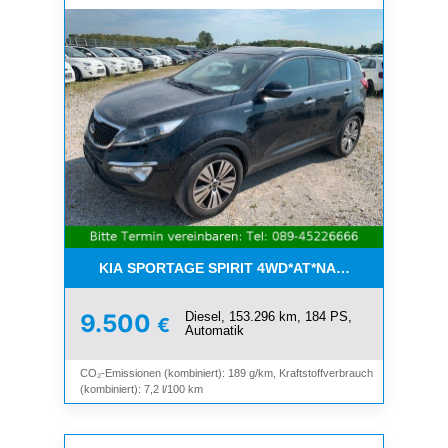
KIA SPORTAGE SPIRIT 4WD*AT*NAVI*8-FACH*KAM
Diesel, 153.296 km, 184 PS,
9.500
€
Automatik
CO₂-Emissionen (kombiniert): 189 g/km, Kraftstoffverbrauch
(kombiniert): 7,2 l/100 km