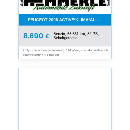
PEUGEOT 2008 ACTIVE*KLIMA*ALLWETTER*PDC*
Benzin, 65.531 km, 82 PS,
8.690
€
Schaltgetriebe
CO₂-Emissionen (kombiniert): 114 g/km, Kraftstoffverbrauch
(kombiniert): 4,9 l/100 km