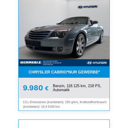
CHRYSLER CABRIO*NUR GEWERBE*
Benzin, 118.125 km, 218 PS,
9.980
€
Automatik
CO₂-Emissionen (kombiniert): 250 g/km, Kraftstoffverbrauch
(kombiniert): 10,4 l/100 km