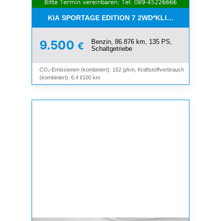
KIA SPORTAGE EDITION 7 2WD*KLIMA*SHZ*TEMP
Benzin, 86.876 km, 135 PS,
9.500
€
Schaltgetriebe
CO₂-Emissionen (kombiniert): 152 g/km, Kraftstoffverbrauch
(kombiniert): 6,4 l/100 km