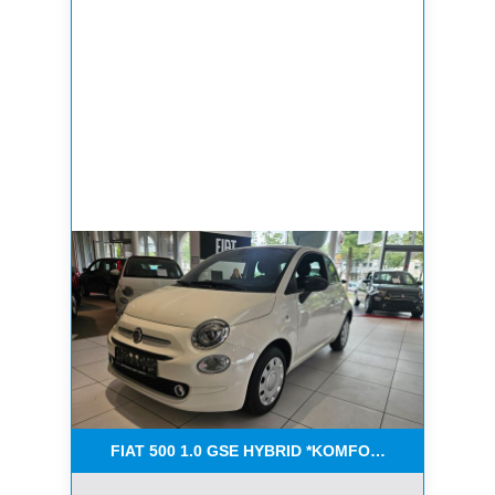
FIAT 500 1.0 GSE HYBRID *KOMFORT PAKET*CAR-