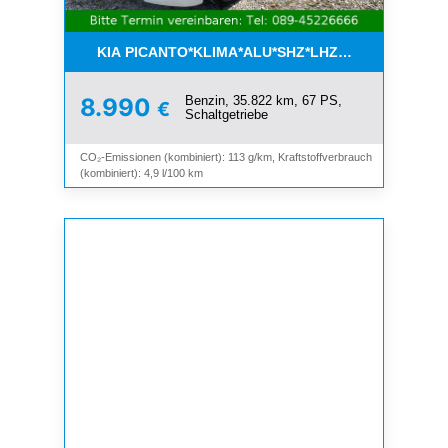
KIA PICANTO*KLIMA*ALU*SHZ*LHZ*BLUETOOTH*
Benzin, 35.822 km, 67 PS,
8.990
€
Schaltgetriebe
CO₂-Emissionen (kombiniert): 113 g/km, Kraftstoffverbrauch
(kombiniert): 4,9 l/100 km