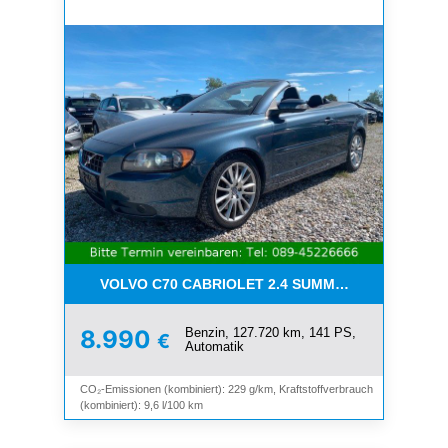
VOLVO C70 CABRIOLET 2.4 SUMMUM*LEDER*XENO
Benzin, 127.720 km, 141 PS,
8.990
€
Automatik
CO₂-Emissionen (kombiniert): 229 g/km, Kraftstoffverbrauch
(kombiniert): 9,6 l/100 km