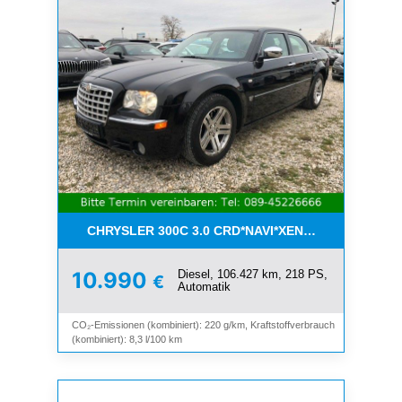
CHRYSLER 300C 3.0 CRD*NAVI*XENON*LEDER*PDC
Diesel, 106.427 km, 218 PS,
10.990
€
Automatik
CO₂-Emissionen (kombiniert): 220 g/km, Kraftstoffverbrauch
(kombiniert): 8,3 l/100 km