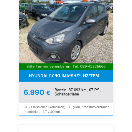
HYUNDAI I10*KLIMA*SHZ*LHZ*TEMPOMAT*BLUET
Benzin, 87.093 km, 67 PS,
6.990
€
Schaltgetriebe
CO₂-Emissionen (kombiniert): 111 g/km, Kraftstoffverbrauch
(kombiniert): 4,7 l/100 km