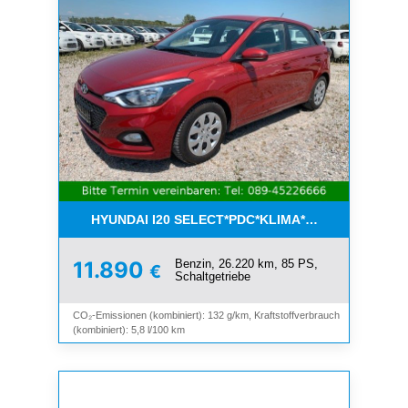
HYUNDAI I20 SELECT*PDC*KLIMA*ESP*8-FACH*1.H
Benzin, 26.220 km, 85 PS,
11.890
€
Schaltgetriebe
CO₂-Emissionen (kombiniert): 132 g/km, Kraftstoffverbrauch
(kombiniert): 5,8 l/100 km