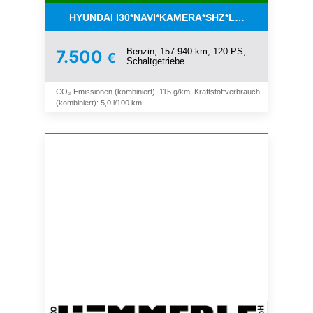
HYUNDAI I30*NAVI*KAMERA*SHZ*LHZ*TEMPOMAT*
Benzin, 157.940 km, 120 PS,
7.500
€
Schaltgetriebe
CO₂-Emissionen (kombiniert): 115 g/km, Kraftstoffverbrauch
(kombiniert): 5,0 l/100 km