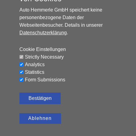
AUDI Q2 SPORT*AUTOMATIK*SCHIEBEDACH*8-FAC
Auto Hemmerle GmbH speichert keine
personenbezogene Daten der
Benzin, 152.797 km, 150 PS,
12.500
€
Automatik
Webseitenbesucher. Details in unserer
Datenschutzerklärung
.
CO₂-Emissionen (kombiniert): 119 g/km, Kraftstoffverbrauch
(kombiniert): 5,2 l/100 km
Cookie Einstellungen
Strictly Necessary
Analytics
Statistics
Form Submissions
Bestätigen
Ablehnen