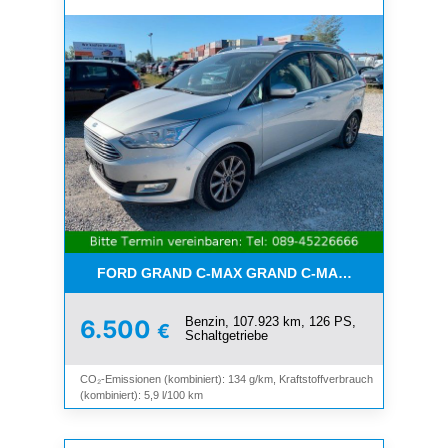
FORD GRAND C-MAX GRAND C-MAX TITANIUM*7-SI
Benzin, 107.923 km, 126 PS,
6.500
€
Schaltgetriebe
CO₂-Emissionen (kombiniert): 134 g/km, Kraftstoffverbrauch
(kombiniert): 5,9 l/100 km