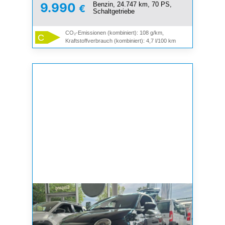
Benzin, 24.747 km, 70 PS,
9.990
€
Schaltgetriebe
CO₂-Emissionen (kombiniert): 108 g/km,
C
Kraftstoffverbrauch (kombiniert): 4,7 l/100 km