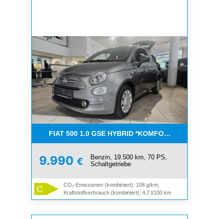
FIAT 500 1.0 GSE HYBRID *KOMFORT PAKET*CAR-
Benzin, 19.500 km, 70 PS,
9.990
€
Schaltgetriebe
CO₂-Emissionen (kombiniert): 108 g/km,
C
Kraftstoffverbrauch (kombiniert): 4,7 l/100 km