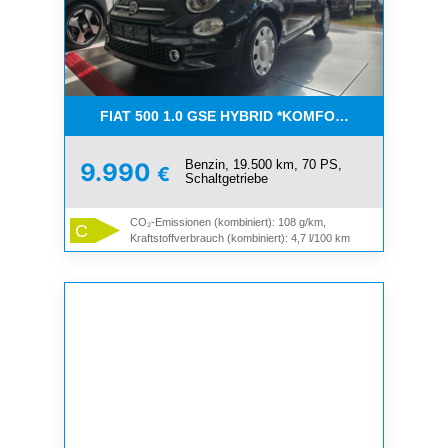
FIAT 500 1.0 GSE HYBRID *KOMFORT PAKET*CAR-
Benzin, 19.500 km, 70 PS,
9.990
€
Schaltgetriebe
CO₂-Emissionen (kombiniert): 108 g/km,
C
Kraftstoffverbrauch (kombiniert): 4,7 l/100 km