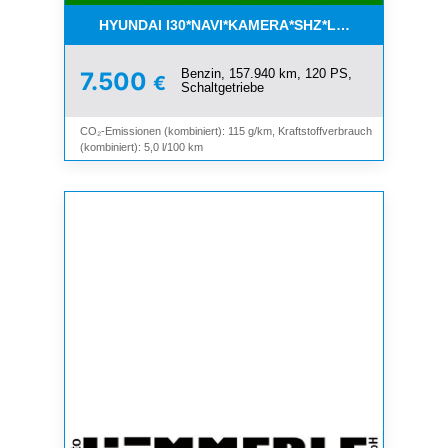
HYUNDAI I30*NAVI*KAMERA*SHZ*LHZ*TEMPOMAT*
Benzin, 157.940 km, 120 PS,
7.500
€
Schaltgetriebe
CO₂-Emissionen (kombiniert): 115 g/km, Kraftstoffverbrauch
(kombiniert): 5,0 l/100 km