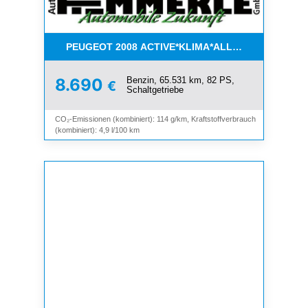
PEUGEOT 2008 ACTIVE*KLIMA*ALLWETTER*PDC*
Benzin, 65.531 km, 82 PS,
8.690
€
Schaltgetriebe
CO₂-Emissionen (kombiniert): 114 g/km, Kraftstoffverbrauch
(kombiniert): 4,9 l/100 km