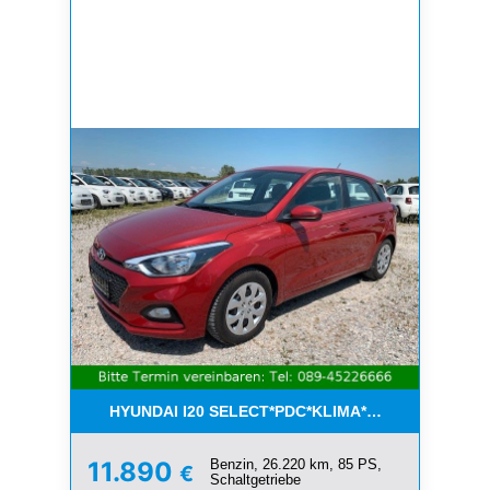
HYUNDAI I20 SELECT*PDC*KLIMA*ESP*8-FACH*1.H
Benzin, 26.220 km, 85 PS,
11.890
€
Schaltgetriebe