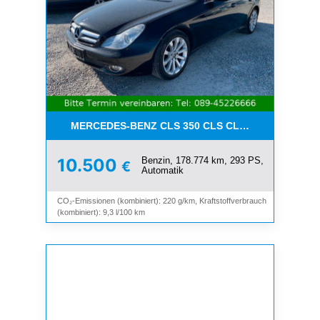
MERCEDES-BENZ CLS 350 CLS CLS 350 CGI*LEDE
Benzin, 178.774 km, 293 PS,
10.500
€
Automatik
CO₂-Emissionen (kombiniert): 220 g/km, Kraftstoffverbrauch
(kombiniert): 9,3 l/100 km