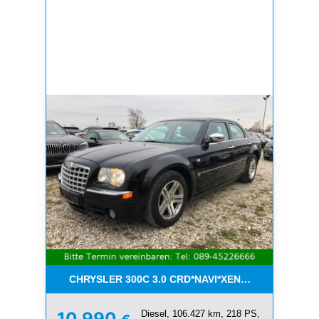
CHRYSLER 300C 3.0 CRD*NAVI*XENON*LEDER*PDC
Diesel, 106.427 km, 218 PS,
10.990