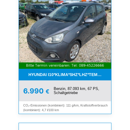
HYUNDAI I10*KLIMA*SHZ*LHZ*TEMPOMAT*BLUET
Benzin, 87.093 km, 67 PS,
6.990
€
Schaltgetriebe
CO₂-Emissionen (kombiniert): 111 g/km, Kraftstoffverbrauch
(kombiniert): 4,7 l/100 km