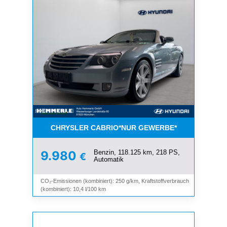
CHRYSLER CABRIO*NUR GEWERBE*
Benzin, 118.125 km, 218 PS,
9.980
€
Automatik
CO₂-Emissionen (kombiniert): 250 g/km, Kraftstoffverbrauch
(kombiniert): 10,4 l/100 km