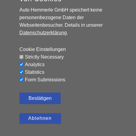
Auto Hemmerle GmbH speichert keine
personenbezogene Daten der
Webseitenbesucher. Details in unserer
Datenschutzerklärung
.
HONDA HR-V ELEGANCE*AUTOMATIK*NAVI*AHK*
Cookie Einstellungen
Benzin, 65.324 km, 131 PS,
12.990
€
Strictly Necessary
Automatik
Analytics
CO₂-Emissionen (kombiniert): 120 g/km, Kraftstoffverbrauch
Statistics
(kombiniert): 5,2 l/100 km
Form Submissions
Bestätigen
Ablehnen