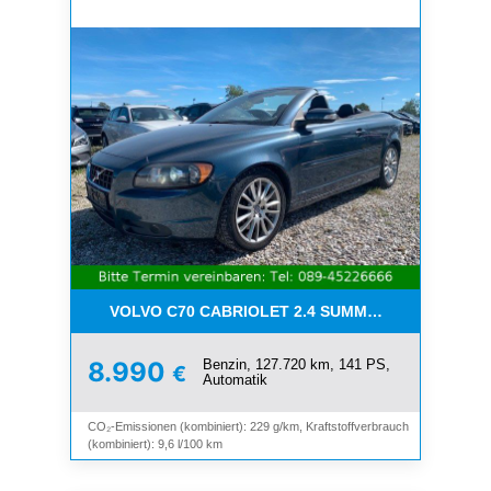
VOLVO C70 CABRIOLET 2.4 SUMMUM*LEDER*XENO
Benzin, 127.720 km, 141 PS,
8.990
€
Automatik
CO₂-Emissionen (kombiniert): 229 g/km, Kraftstoffverbrauch
(kombiniert): 9,6 l/100 km