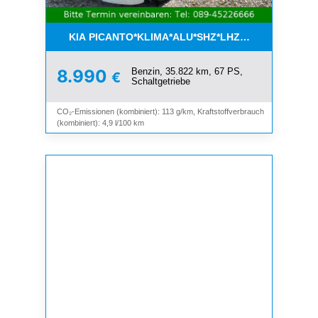
KIA PICANTO*KLIMA*ALU*SHZ*LHZ*BLUETOOTH*
Benzin, 35.822 km, 67 PS,
8.990
€
Schaltgetriebe
CO₂-Emissionen (kombiniert): 113 g/km, Kraftstoffverbrauch
(kombiniert): 4,9 l/100 km