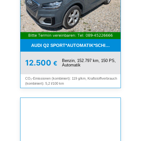
AUDI Q2 SPORT*AUTOMATIK*SCHIEBEDACH*8-FAC
Benzin, 152.797 km, 150 PS,
12.500
€
Automatik
CO₂-Emissionen (kombiniert): 119 g/km, Kraftstoffverbrauch
(kombiniert): 5,2 l/100 km