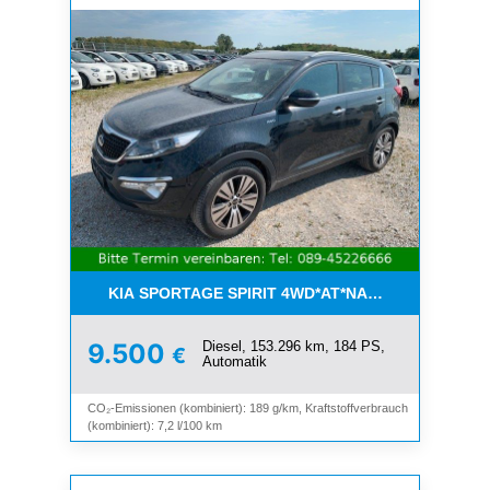
KIA SPORTAGE SPIRIT 4WD*AT*NAVI*8-FACH*KAM
Diesel, 153.296 km, 184 PS,
9.500
€
Automatik
CO₂-Emissionen (kombiniert): 189 g/km, Kraftstoffverbrauch
(kombiniert): 7,2 l/100 km