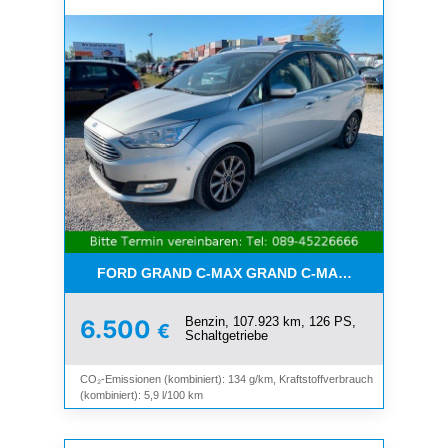
FORD GRAND C-MAX GRAND C-MAX TITANIUM*7-SI
Benzin, 107.923 km, 126 PS,
6.500
€
Schaltgetriebe
CO₂-Emissionen (kombiniert): 134 g/km, Kraftstoffverbrauch
(kombiniert): 5,9 l/100 km