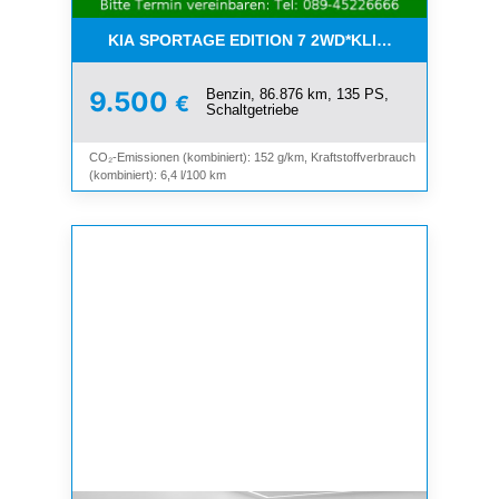
KIA SPORTAGE EDITION 7 2WD*KLIMA*SHZ*TEMP
Benzin, 86.876 km, 135 PS,
9.500
€
Schaltgetriebe
CO₂-Emissionen (kombiniert): 152 g/km, Kraftstoffverbrauch
(kombiniert): 6,4 l/100 km