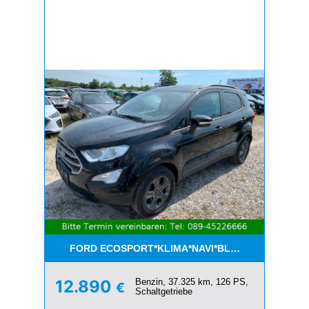
FORD ECOSPORT*KLIMA*NAVI*BLUETOOTH*1.HAN
Benzin, 37.325 km, 126 PS,
12.890
€
Schaltgetriebe