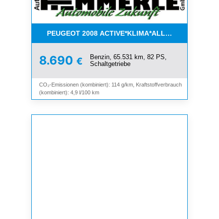
PEUGEOT 2008 ACTIVE*KLIMA*ALLWETTER*PDC*
Benzin, 65.531 km, 82 PS,
8.690
€
Schaltgetriebe
CO₂-Emissionen (kombiniert): 114 g/km, Kraftstoffverbrauch
(kombiniert): 4,9 l/100 km