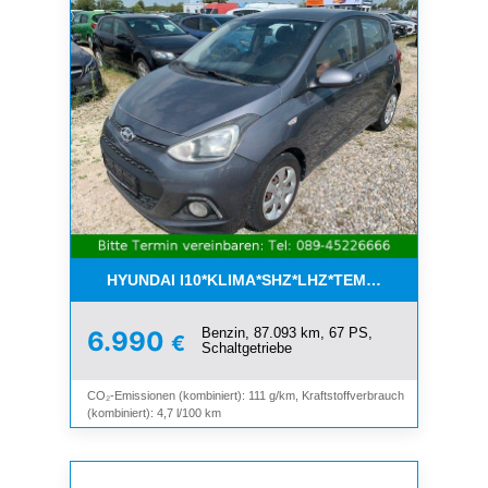
HYUNDAI I10*KLIMA*SHZ*LHZ*TEMPOMAT*BLUET
Benzin, 87.093 km, 67 PS,
6.990
€
Schaltgetriebe
CO₂-Emissionen (kombiniert): 111 g/km, Kraftstoffverbrauch
(kombiniert): 4,7 l/100 km