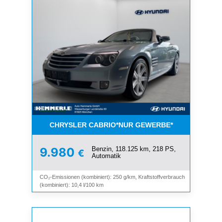
CHRYSLER CABRIO*NUR GEWERBE*
Benzin, 118.125 km, 218 PS,
9.980
€
Automatik
CO₂-Emissionen (kombiniert): 250 g/km, Kraftstoffverbrauch
(kombiniert): 10,4 l/100 km