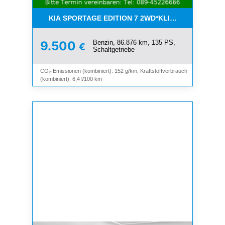
KIA SPORTAGE EDITION 7 2WD*KLIMA*SHZ*TEMP
Benzin, 86.876 km, 135 PS,
9.500
€
Schaltgetriebe
CO₂-Emissionen (kombiniert): 152 g/km, Kraftstoffverbrauch
(kombiniert): 6,4 l/100 km