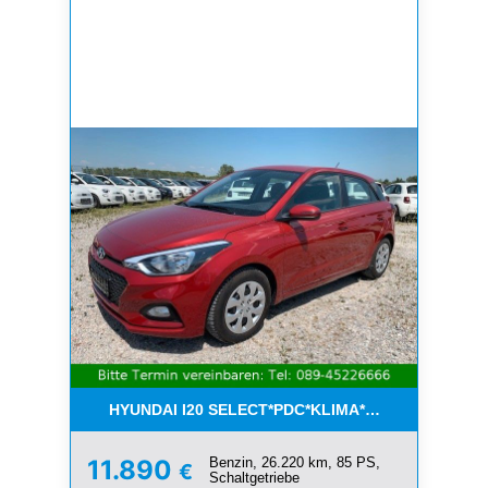
HYUNDAI I20 SELECT*PDC*KLIMA*ESP*8-FACH*1.H
Benzin, 26.220 km, 85 PS,
11.890
€
Schaltgetriebe