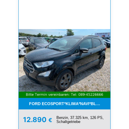
FORD ECOSPORT*KLIMA*NAVI*BLUETOOTH*1.HAN
Benzin, 37.325 km, 126 PS,
12.890
€
Schaltgetriebe