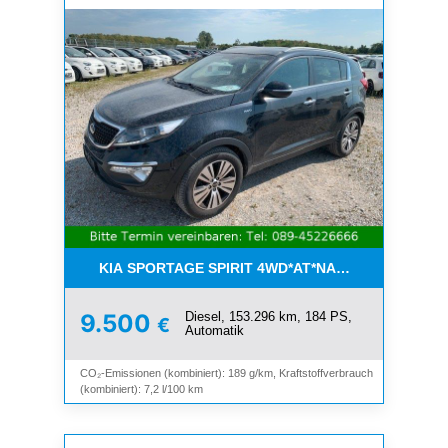
KIA SPORTAGE SPIRIT 4WD*AT*NAVI*8-FACH*KAM
Diesel, 153.296 km, 184 PS,
9.500
€
Automatik
CO₂-Emissionen (kombiniert): 189 g/km, Kraftstoffverbrauch
(kombiniert): 7,2 l/100 km