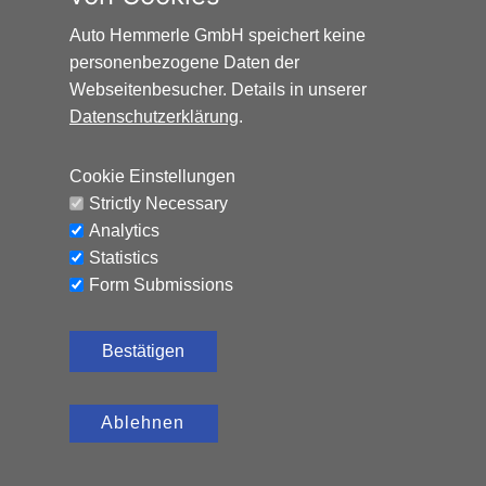
Auto Hemmerle GmbH speichert keine
personenbezogene Daten der
Webseitenbesucher. Details in unserer
Datenschutzerklärung
.
HONDA HR-V ELEGANCE*AUTOMATIK*NAVI*AHK*
Cookie Einstellungen
Benzin, 65.324 km, 131 PS,
12.990
€
Strictly Necessary
Automatik
Analytics
CO₂-Emissionen (kombiniert): 120 g/km, Kraftstoffverbrauch
Statistics
(kombiniert): 5,2 l/100 km
Form Submissions
Bestätigen
Ablehnen