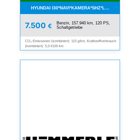
HYUNDAI I30*NAVI*KAMERA*SHZ*LHZ*TEMPOMAT*
Benzin, 157.940 km, 120 PS,
7.500
€
Schaltgetriebe
CO₂-Emissionen (kombiniert): 115 g/km, Kraftstoffverbrauch
(kombiniert): 5,0 l/100 km