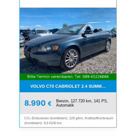
VOLVO C70 CABRIOLET 2.4 SUMMUM*LEDER*XENO
Benzin, 127.720 km, 141 PS,
8.990
€
Automatik
CO₂-Emissionen (kombiniert): 229 g/km, Kraftstoffverbrauch
(kombiniert): 9,6 l/100 km