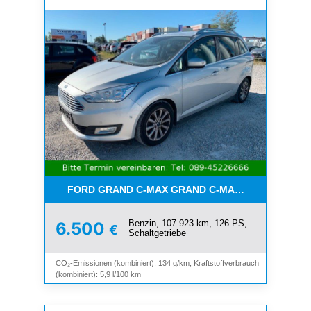
FORD GRAND C-MAX GRAND C-MAX TITANIUM*7-SI
Benzin, 107.923 km, 126 PS,
6.500
€
Schaltgetriebe
CO₂-Emissionen (kombiniert): 134 g/km, Kraftstoffverbrauch
(kombiniert): 5,9 l/100 km