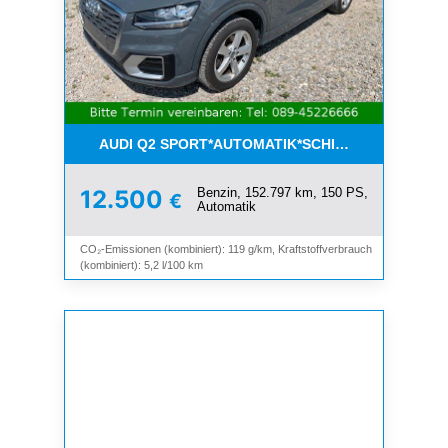
AUDI Q2 SPORT*AUTOMATIK*SCHIEBEDACH*8-FAC
Benzin, 152.797 km, 150 PS,
12.500
€
Automatik
CO₂-Emissionen (kombiniert): 119 g/km, Kraftstoffverbrauch
(kombiniert): 5,2 l/100 km