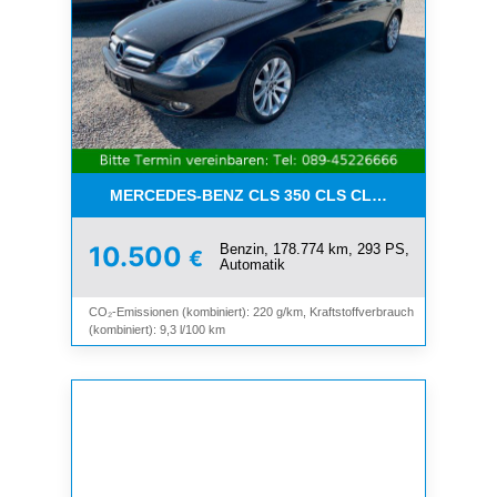
MERCEDES-BENZ CLS 350 CLS CLS 350 CGI*LEDE
Benzin, 178.774 km, 293 PS,
10.500
€
Automatik
CO₂-Emissionen (kombiniert): 220 g/km, Kraftstoffverbrauch
(kombiniert): 9,3 l/100 km