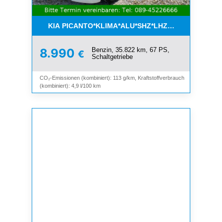
KIA PICANTO*KLIMA*ALU*SHZ*LHZ*BLUETOOTH*
Benzin, 35.822 km, 67 PS,
8.990
€
Schaltgetriebe
CO₂-Emissionen (kombiniert): 113 g/km, Kraftstoffverbrauch
(kombiniert): 4,9 l/100 km