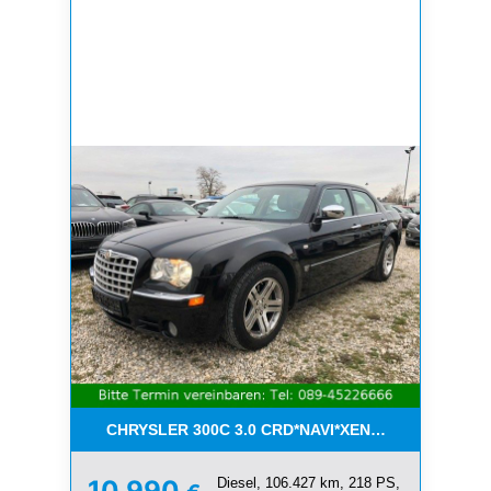
CHRYSLER 300C 3.0 CRD*NAVI*XENON*LEDER*PDC
Diesel, 106.427 km, 218 PS,
10.990