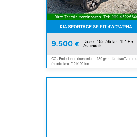
KIA SPORTAGE SPIRIT 4WD*AT*NAV
Diesel, 153.296 km, 184 PS,
9.500
€
Automatik
CO₂-Emissionen (kombiniert): 189 g/km, Kraftstoffverbra
(kombiniert): 7,2 l/100 km