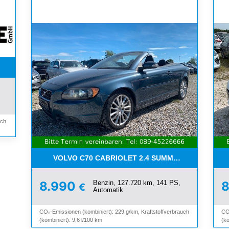
WETTER*PDC*BLUETOOTH*
uch
VOLVO C70 CABRIOLET 2.4 SUMMUM*LEDER*XEN
Benzin, 127.720 km, 141 PS,
8.990
€
Automatik
CO₂-Emissionen (kombiniert): 229 g/km, Kraftstoffverbrauch
CO
(kombiniert): 9,6 l/100 km
(ko