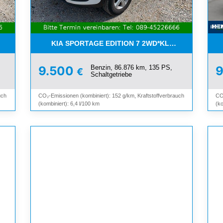
I*8-FACH*KAMERA*ALU*
KIA SPORTAGE EDITION 7 2WD*KLIMA*SHZ*TEMP
Benzin, 86.876 km, 135 PS,
9.500
€
Schaltgetriebe
uch
CO₂-Emissionen (kombiniert): 152 g/km, Kraftstoffverbrauch
CO
(kombiniert): 6,4 l/100 km
(ko