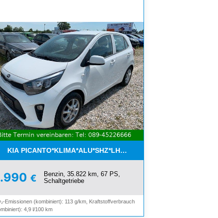
ON*8-FACH ALU*
KIA PICANTO*KLIMA*ALU*SHZ*LHZ*BLUETOOTH*
Benzin, 35.822 km, 67 PS,
8.990
€
Schaltgetriebe
₂-Emissionen (kombiniert): 113 g/km, Kraftstoffverbrauch
mbiniert): 4,9 l/100 km